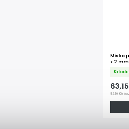
Miska p
x 2 mm
Sklade
63,1
52,19 Kč be