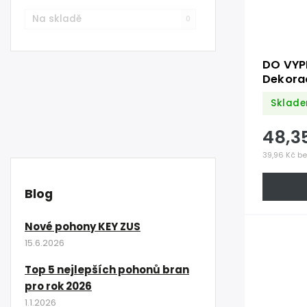
Na skladě
0
DO VYP
Dekorač
mm - le
Sklade
48,3
39,96 Kč b
Blog
Nové pohony KEY ZUS
15.6.2026
Top 5 nejlepších pohonů bran
pro rok 2026
1.1.2026