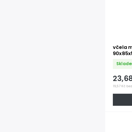
včela 
90x85x
Sklade
23,6
19,57 Kč be