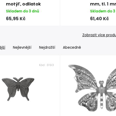
motýľ, odliatok
mm, tl. 1 
Skladem do 3 dnů
Skladem do 3
65,95 Kč
61,40 Kč
Zobrazit více prod
jší
Nejlevnější
Nejdražší
Abecedně
Kód:
3193