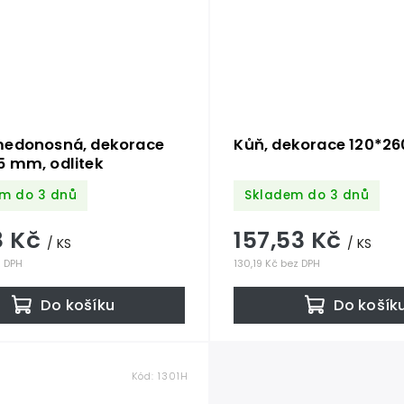
medonosná, dekorace
Kůň, dekorace 120*260
5 mm, odlitek
m do 3 dnů
Skladem do 3 dnů
8 Kč
157,53 Kč
/ KS
/ KS
z DPH
130,19 Kč bez DPH
Do košíku
Do košík
Kód:
1301H