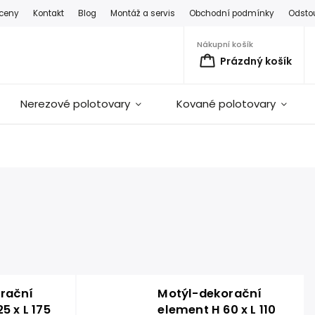
 ceny
Kontakt
Blog
Montáž a servis
Obchodní podmínky
Odsto
Nákupní košík
Prázdný košík
Nerezové polotovary
Kované polotovary
rační
Motýl-dekorační
5 x L 175
element H 60 x L 110