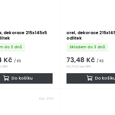
a, dekorace 215x145x5
orel, dekorace 215x1
litek
odlitek
m do 3 dnů
Skladem do 3 dnů
4 Kč
73,48 Kč
/ KS
/ KS
ez DPH
60,73 Kč bez DPH
Do košíku
Do košík
Kód:
3104