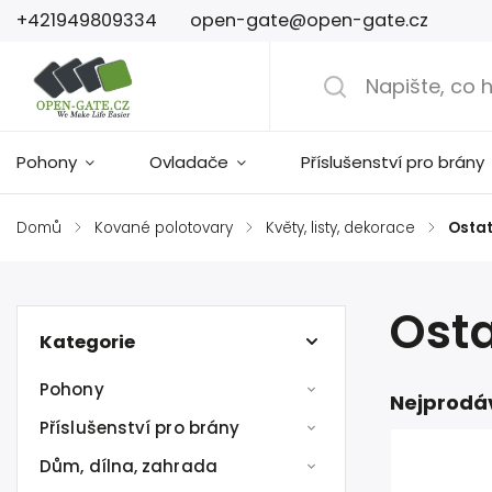
+421949809334
open-gate@open-gate.cz
Pohony
Ovladače
Příslušenství pro brány
Domů
/
Kované polotovary
/
Květy, listy, dekorace
/
Ostat
Osta
Kategorie
Pohony
Nejprodá
Příslušenství pro brány
Dům, dílna, zahrada