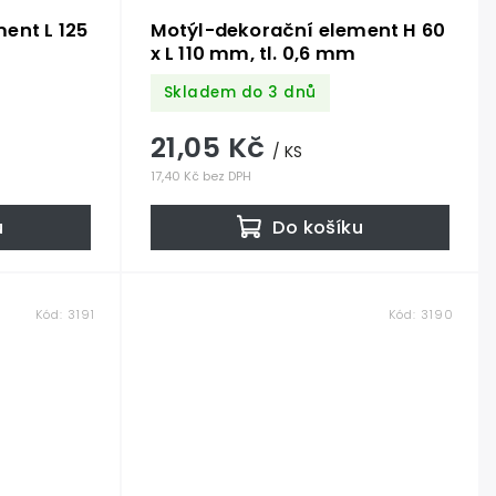
ent L 125
Motýl-dekorační element H 60
x L 110 mm, tl. 0,6 mm
Skladem do 3 dnů
21,05 Kč
/ KS
17,40 Kč bez DPH
u
Do košíku
Kód:
3191
Kód:
3190