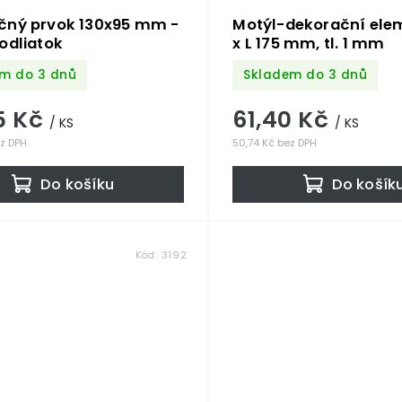
čný prvok 130x95 mm -
Motýl-dekorační elem
odliatok
x L 175 mm, tl. 1 mm
m do 3 dnů
Skladem do 3 dnů
5 Kč
61,40 Kč
/ KS
/ KS
ez DPH
50,74 Kč bez DPH
Do košíku
Do košík
Kód:
3192