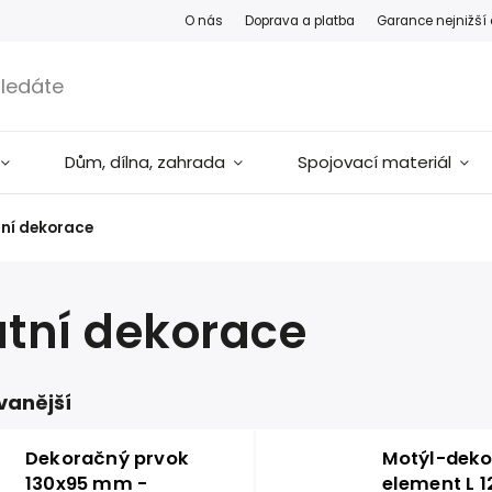
O nás
Doprava a platba
Garance nejnižší
Dům, dílna, zahrada
Spojovací materiál
ní dekorace
tní dekorace
vanější
Dekoračný prvok
Motýl-deko
130x95 mm -
element L 12