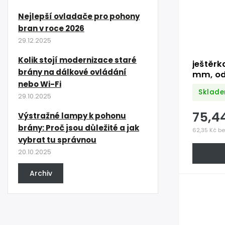
Nejlepší ovladače pro pohony
bran v roce 2026
29.12.2025
Kolik stojí modernizace staré
ještěrk
brány na dálkové ovládání
mm, od
nebo Wi-Fi
Sklade
29.10.2025
75,4
Výstražné lampy k pohonu
brány: Proč jsou důležité a jak
62,35 Kč b
vybrat tu správnou
20.10.2025
Archiv