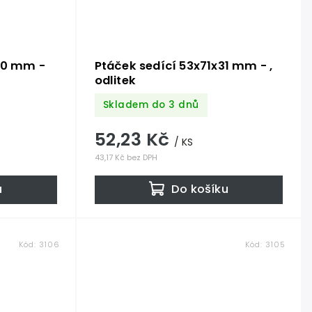
20 mm -
Ptáček sedící 53x71x31 mm - ,
odlitek
Skladem do 3 dnů
52,23 Kč
/ KS
43,17 Kč bez DPH
u
Do košíku
Kód:
3106
Kód:
3105