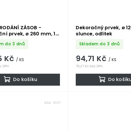
RODÁNÍ ZÁSOB -
Dekoračný prvek, ø 1
ní prvek, ø 260 mm, 1.2
slunce, odlitek
v, výlisek
m do 3 dnů
Skladem do 3 dnů
5 Kč
94,71 Kč
/ KS
/ KS
ez DPH
78,27 Kč bez DPH
Do košíku
Do košík
Kód:
3107