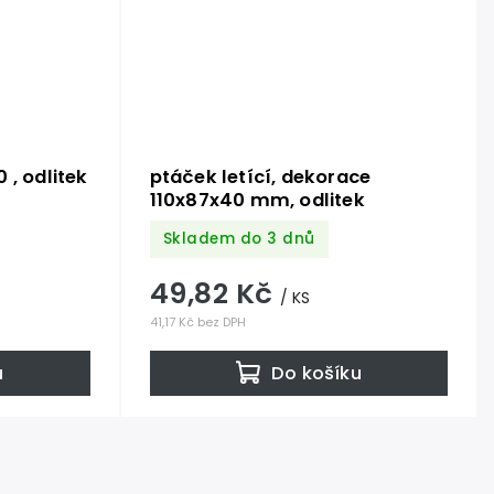
 , odlitek
ptáček letící, dekorace
110x87x40 mm, odlitek
Skladem do 3 dnů
49,82 Kč
/ KS
41,17 Kč bez DPH
u
Do košíku