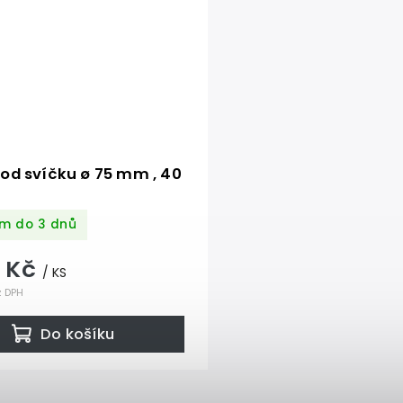
od svíčku ø 75 mm , 40
m do 3 dnů
5 Kč
/ KS
z DPH
Do košíku