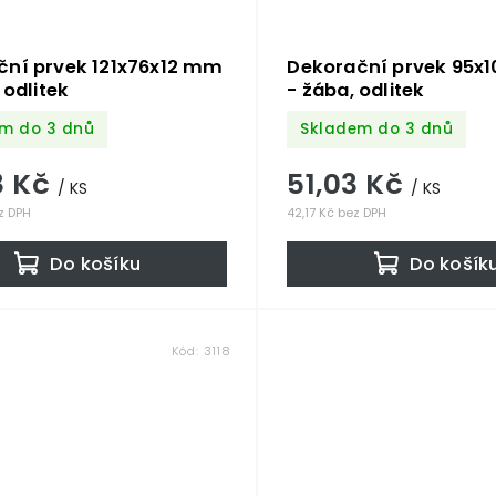
ční prvek 121x76x12 mm
Dekorační prvek 95x
 odlitek
- žába, odlitek
m do 3 dnů
Skladem do 3 dnů
8 Kč
51,03 Kč
/ KS
/ KS
z DPH
42,17 Kč bez DPH
Do košíku
Do košík
Kód:
3118