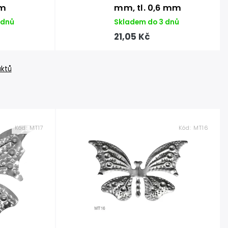
mm
mm, tl. 0,6 mm
 dnů
Skladem do 3 dnů
21,05 Kč
uktů
Kód:
MT17
Kód:
MT16