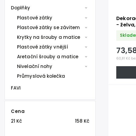
Doplňky
Plastové zátky
Dekora
- želva,
Plastové zátky se závitem
Sklade
Krytky na šrouby a matice
Plastové zátky vnější
73,5
Aretační šrouby a matice
60,81 Kč be
Nivelační nohy
Průmyslová kolečka
FAVI
Cena
21
Kč
158
Kč