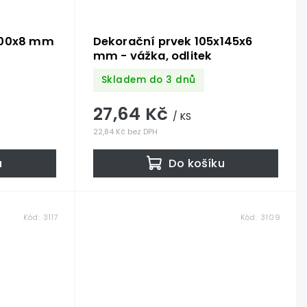
100x8 mm
Dekorační prvek 105x145x6
mm - vážka, odlitek
Skladem do 3 dnů
27,64 Kč
/ KS
22,84 Kč bez DPH
u
Do košíku
Kód:
3117
Kód:
3109