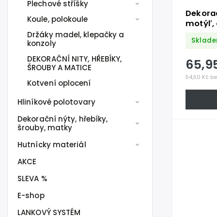
Plechové stříšky
Dekora
Koule, polokoule
motýľ, 
Držáky madel, klepačky a
Sklade
konzoly
DEKORAČNÍ NITY, HŘEBÍKY,
65,9
ŠROUBY A MATICE
54,50 Kč b
Kotvení oplocení
Hliníkové polotovary
Dekorační nýty, hřebíky,
šrouby, matky
Hutnícky materiál
AKCE
SLEVA %
E-shop
LANKOVÝ SYSTÉM