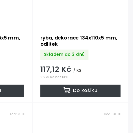
45x5 mm,
ryba, dekorace 134x110x5 mm,
odlitek
Skladem do 3 dnů
117,12 Kč
/ KS
96,79 Kč bez DPH
u
Do košíku
Kód:
3101
Kód:
3100