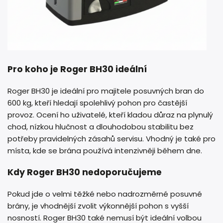
Pro koho je Roger BH30 ideální
Roger BH30 je ideální pro majitele posuvných bran do
600 kg, kteří hledají spolehlivý pohon pro častější
provoz. Ocení ho uživatelé, kteří kladou důraz na plynulý
chod, nízkou hlučnost a dlouhodobou stabilitu bez
potřeby pravidelných zásahů servisu. Vhodný je také pro
místa, kde se brána používá intenzivněji během dne.
Kdy Roger BH30 nedoporučujeme
Pokud jde o velmi těžké nebo nadrozměrné posuvné
brány, je vhodnější zvolit výkonnější pohon s vyšší
nosností. Roger BH30 také nemusí být ideální volbou