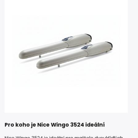
Pro koho je Nice Wingo 3524 ideální
Nice Wingo 3524 je ideální pro majitele dvoukřídlých