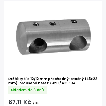
Nejlevnější
Nejdražší
Abecedně
Držák tyčí ø 12/12 mm přechodný-otočný (45x22
mm), broušená nerez K320 / AISI304
Skladem do 3 dnů
67,11 Kč
/ KS