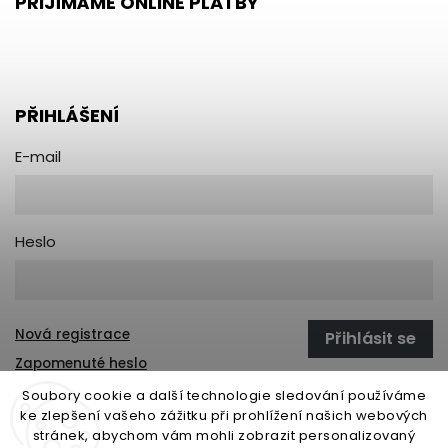
PŘIJÍMÁME ONLINE PLATBY
PŘIHLÁŠENÍ
E-mail
Heslo
Nová registrace
Přihlásit se
Zapomenuté heslo
Soubory cookie a další technologie sledování používáme
ke zlepšení vašeho zážitku při prohlížení našich webových
stránek, abychom vám mohli zobrazit personalizovaný
open-gate.sk
montazpohonu.sk