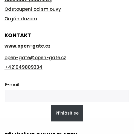
Odstoupení od smlouvy
Orgán dozoru
KONTAKT
www.open-gate.cz
open-gate
@
open-gate.cz
+421949809334
E-mail
Přihlásit se