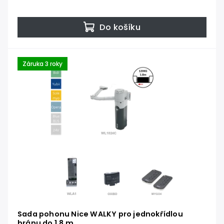
Do košíku
Záruka 3 roky
Sada pohonu Nice WALKY pro jednokřídlou
bránu do 1,8 m