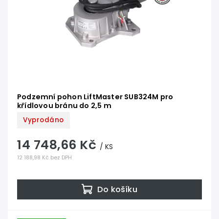
Podzemní pohon LiftMaster SUB324M pro
křídlovou bránu do 2,5 m
Vyprodáno
14 748,66 Kč
/ KS
12 188,98 Kč bez DPH
Do košíku