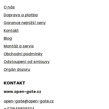
O nás
Doprava a platba
Garance nejnižší ceny
Kontakt
Blog
Montáž a servis
Obchodní podmínky
Odstoupení od smlouvy
Orgán dozoru
KONTAKT
www.open-gate.cz
open-gate
@
open-gate.cz
+421949809334