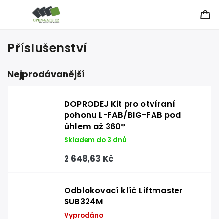
Příslušenství
Nejprodávanější
DOPRODEJ Kit pro otvíraní
pohonu L-FAB/BIG-FAB pod
úhlem až 360°
Skladem do 3 dnů
2 648,63 Kč
Odblokovací klíč Liftmaster
SUB324M
Vyprodáno