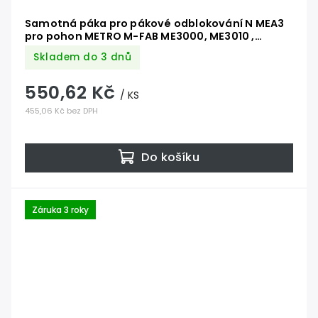
Samotná páka pro pákové odblokování N MEA3
pro pohon METRO M-FAB ME3000, ME3010 ,
ME3024
Skladem do 3 dnů
550,62 Kč
/ KS
455,06 Kč bez DPH
Do košíku
Záruka 3 roky