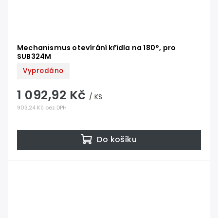
Mechanismus otevírání křídla na 180°, pro
SUB324M
Vyprodáno
1 092,92 Kč
/ KS
903,24 Kč bez DPH
Do košíku