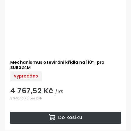
Mechanismus otevírání křídla na 110°, pro
SUB324M
Vyprodáno
4 767,52 Kč
/ KS
3 940,10 Kč bez DPH
Do košíku