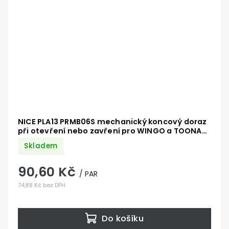
NICE PLA13 PRMB06S mechanický koncový doraz
při otevření nebo zavření pro WINGO a TOONA
řady 4 a TOONA řady 5
Skladem
90,60 Kč
/ PAR
74,88 Kč bez DPH
Do košíku