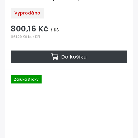
Vyprodáno
800,16 Kč
/ KS
661,29 Kč bez DPH
Do košíku
Záruka 3 roky