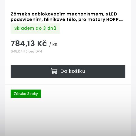
Zámek s odblokovacím mechanismem, s LED
podsvícením, hliníkové tělo, pro motory HOPP,
POP, SUMO, je potřeba dokoupit táhlo KA1
Skladem do 3 dnů
784,13 Kč
/ KS
648,04 Kč bez DPH
Do košíku
Záruka 3 roky