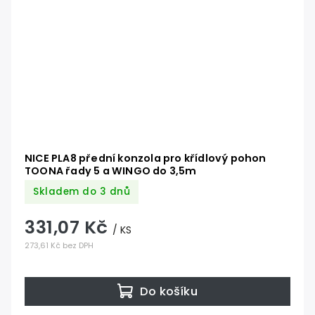
NICE PLA8 přední konzola pro křídlový pohon
TOONA řady 5 a WINGO do 3,5m
Skladem do 3 dnů
331,07 Kč
/ KS
273,61 Kč bez DPH
Do košíku