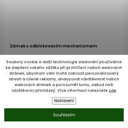
Zámek s odblokovacím mechanizmem
Skladem do 3 dnů
Soubory cookie a další technologie sledování používáme
ke zlepšení vašeho zážitku při prohlížení našich webových
1 418,42 Kč
stránek, abychom vám mohli zobrazit personalizovaný
/ KS
obsah a cílené reklamy, analyzovat návštěvnost našich
1 172,25 Kč bez DPH
webových stránek a porozumět tomu, odkud naši
návštěvníci přicházejí. Více informací naleznete
zde
Do košíku
Nastavení
Souhlasím
Načíst 22 dalších