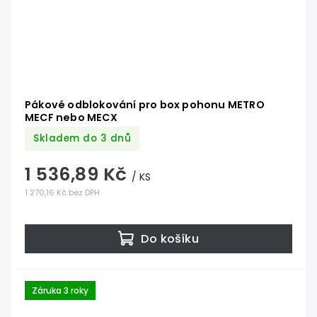
Pákové odblokování pro box pohonu METRO
MECF nebo MECX
Skladem do 3 dnů
1 536,89 Kč
/ KS
1 270,16 Kč bez DPH
Do košíku
Záruka 3 roky