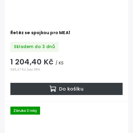
Řetěz se spojkou pro MEA1
Skladem do 3 dnů
1 204,40 Kč
/ KS
995,37 Kč bez DPH
Do košíku
Záruka 3 roky