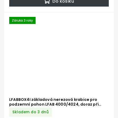
Do košíku
Záruka 3 roky
LFABBOX4I základová nerezová krabice pro
podzemní pohon LFAB 4000/4024, doraz při
otevření
Skladem do 3 dnů