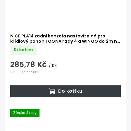
NICE PLA14 zadní konzola nastavitelná pro
křídlový pohon TOONA řady 4 a WINGO do 2m na
přišroubování
Skladem
285,78 Kč
/ KS
236,18 Kč bez DPH
Do košíku
Záruka 3 roky