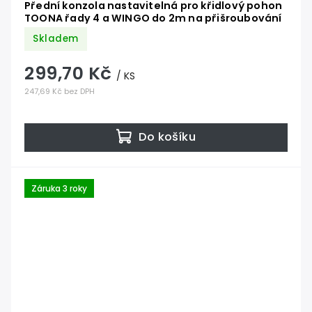
Přední konzola nastavitelná pro křidlový pohon
TOONA řady 4 a WINGO do 2m na přišroubování
Skladem
299,70 Kč
/ KS
247,69 Kč bez DPH
Do košíku
Záruka 3 roky