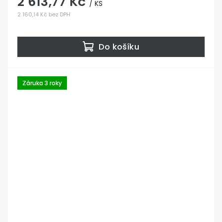
2 613,77 Kč
/ KS
2 160,14 Kč bez DPH
Do košíku
Záruka 3 roky