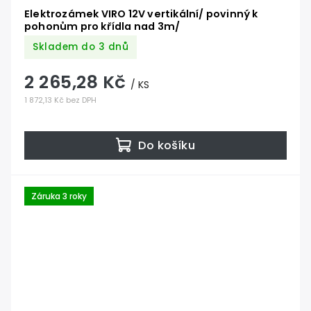
Elektrozámek VIRO 12V vertikální/ povinný k
pohonům pro křídla nad 3m/
Skladem do 3 dnů
2 265,28 Kč
/ KS
1 872,13 Kč bez DPH
Do košíku
Záruka 3 roky