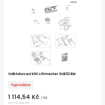
Odblokovací klíč Liftmaster SUB324M
Vyprodáno
1 114,54 Kč
/ KS
921,11 Kč bez DPH