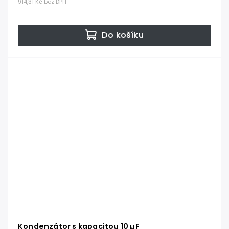
914,31 Kč bez DPH
Do košíku
Kondenzátor s kapacitou 10 µF