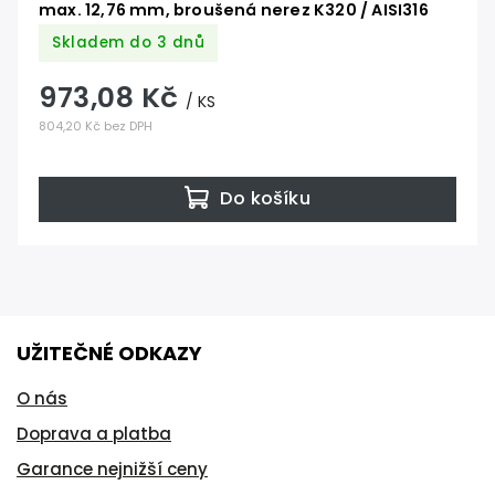
max. 12,76 mm, broušená nerez K320 / AISI316
Skladem do 3 dnů
973,08 Kč
/ KS
804,20 Kč bez DPH
Do košíku
UŽITEČNÉ ODKAZY
O nás
Doprava a platba
Garance nejnižší ceny