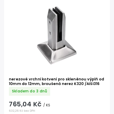
Nejdražší
Abecedně
nerezové vrchní kotvení pro skleněnou výplň od
10mm do 12mm, broušená nerez K320 /AISI316
Skladem do 3 dnů
765,04 Kč
/ KS
632,26 Kč bez DPH