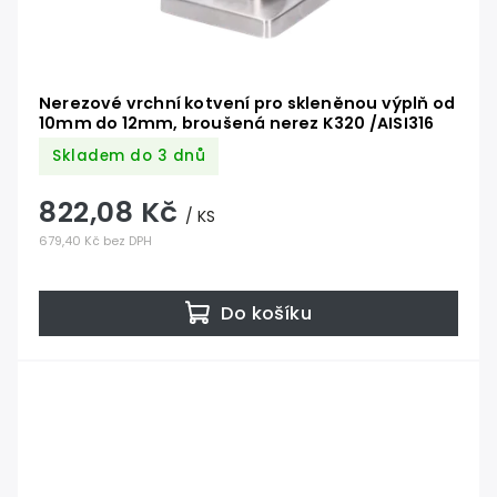
Nerezové vrchní kotvení pro skleněnou výplň od
10mm do 12mm, broušená nerez K320 /AISI316
Skladem do 3 dnů
822,08 Kč
/ KS
679,40 Kč bez DPH
Do košíku