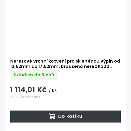
Nerezové vrchní kotvení pro skleněnou výplň od
13,52mm do 17,52mm, broušená nerez K320
/AISI316
Skladem do 3 dnů
1 114,01 Kč
/ KS
920,67 Kč bez DPH
Do košíku