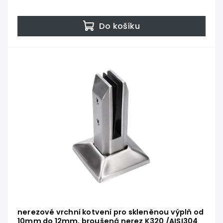
Do košíku
nerezové vrchní kotvení pro skleněnou výplň od
10mm do 12mm, broušená nerez K320 /AISI304