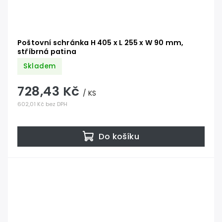
Poštovní schránka H 405 x L 255 x W 90 mm,
stříbrná patina
Skladem
728,43 Kč
/ KS
602,01 Kč bez DPH
Do košíku