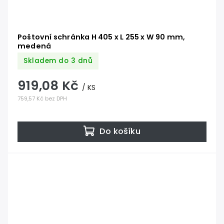
Poštovní schránka H 405 x L 255 x W 90 mm,
medená
Skladem do 3 dnů
919,08 Kč
/ KS
759,57 Kč bez DPH
Do košíku