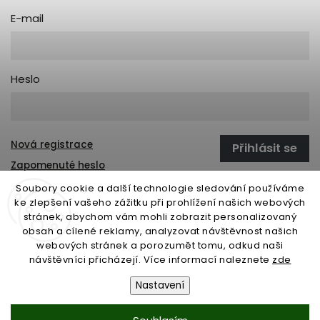
E-mail
Heslo
Nová registrace
Přihlásit se
Zapomenuté heslo
Soubory cookie a další technologie sledování používáme
ke zlepšení vašeho zážitku při prohlížení našich webových
stránek, abychom vám mohli zobrazit personalizovaný
open-gate.sk
montazpohonu.sk
obsah a cílené reklamy, analyzovat návštěvnost našich
webových stránek a porozumět tomu, odkud naši
návštěvníci přicházejí. Více informací naleznete
zde
Nastavení
Copyright 2026
www.open-gate.cz
. Všechna práva vyhrazena.