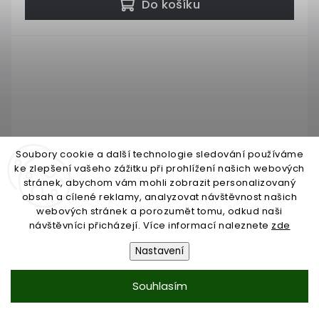
Do košíku
Soubory cookie a další technologie sledování používáme
ke zlepšení vašeho zážitku při prohlížení našich webových
stránek, abychom vám mohli zobrazit personalizovaný
obsah a cílené reklamy, analyzovat návštěvnost našich
webových stránek a porozumět tomu, odkud naši
návštěvníci přicházejí. Více informací naleznete
zde
Nastavení
Nýt ozdobný 5 x 27 mm, koule ø16 mm, rovná
část po kouli 10 mm
Souhlasím
Skladem do 3 dnů