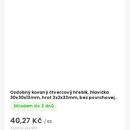
Ozdobný kovaný čtvercový hřebík, hlavička
30x30x13mm, hrot 3x2x33mm, bez povrchovej
úpravy
Skladem do 3 dnů
40,27 Kč
/ KS
33,28 Kč bez DPH