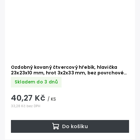
Ozdobný kovaný čtvercový hřebík, hlavička
23x23x10 mm, hrot 3x2x33 mm, bez povrchové
úpravy
Skladem do 3 dnů
40,27 Kč
/ KS
33,28 Kč bez DPH
Do košíku