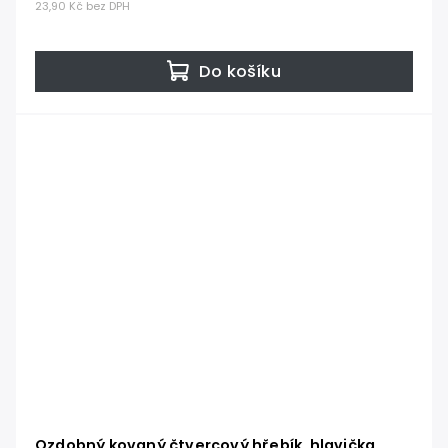
23,90 Kč bez DPH
Do košíku
Ozdobný kovaný čtvercový hřebík, hlavička