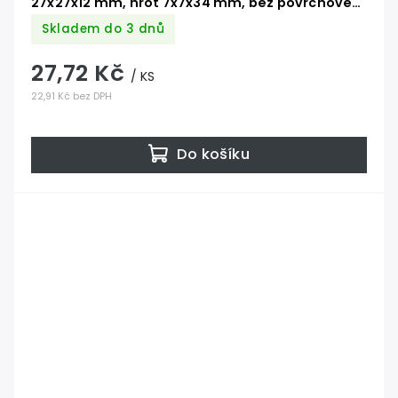
27x27x12 mm, hrot 7x7x34 mm, bez povrchové
úpravy
Skladem do 3 dnů
27,72 Kč
/ KS
22,91 Kč bez DPH
Do košíku