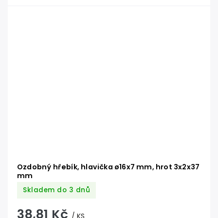
Ozdobný hřebík, hlavička ø16x7 mm, hrot 3x2x37
mm
Skladem do 3 dnů
38,81 Kč
/ KS