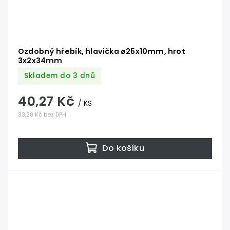
Ozdobný hřebík, hlavička ø25x10mm, hrot
3x2x34mm
Skladem do 3 dnů
40,27 Kč
/ KS
33,28 Kč bez DPH
Do košíku