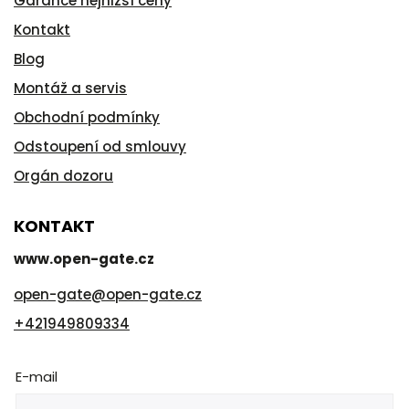
Garance nejnižší ceny
Kontakt
Blog
Montáž a servis
Obchodní podmínky
Odstoupení od smlouvy
Orgán dozoru
KONTAKT
www.open-gate.cz
open-gate
@
open-gate.cz
+421949809334
E-mail