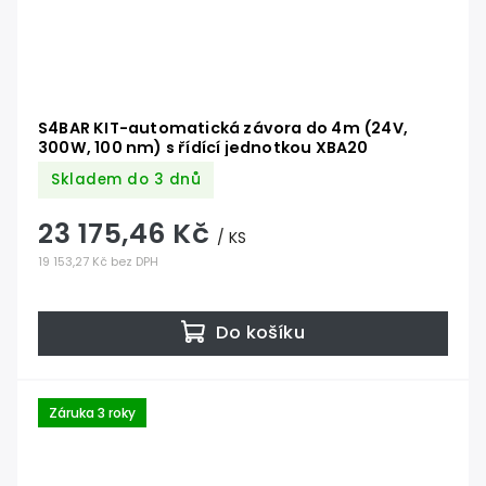
S4BAR KIT-automatická závora do 4m (24V,
300W, 100 nm) s řídící jednotkou XBA20
Skladem do 3 dnů
23 175,46 Kč
/ KS
19 153,27 Kč bez DPH
Do košíku
Záruka 3 roky