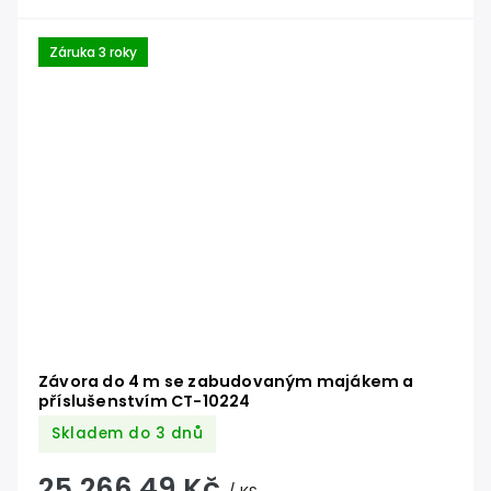
Záruka 3 roky
Závora do 4 m se zabudovaným majákem a
příslušenstvím CT-10224
Skladem do 3 dnů
25 266,49 Kč