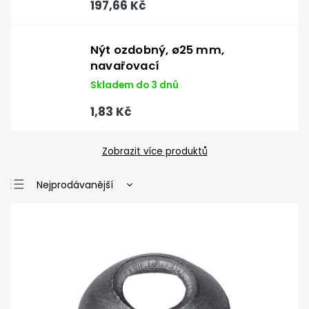
197,66 Kč
Nýt ozdobný, ø25 mm,
navařovací
Skladem do 3 dnů
1,83 Kč
Zobrazit více produktů
Nejprodávanější
Nejlevnější
Nejdražší
Abecedně