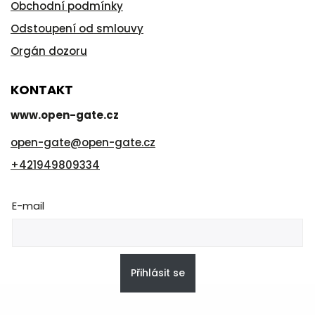
Obchodní podmínky
Odstoupení od smlouvy
Orgán dozoru
KONTAKT
www.open-gate.cz
open-gate
@
open-gate.cz
+421949809334
E-mail
Přihlásit se