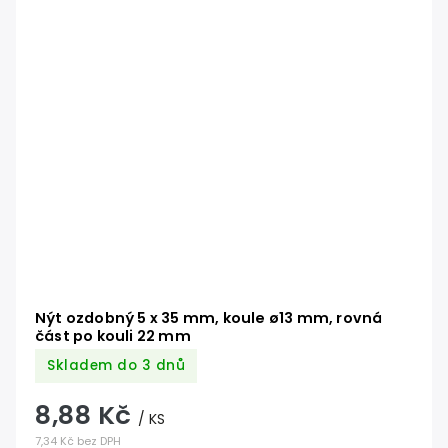
Nýt ozdobný 5 x 35 mm, koule ø13 mm, rovná
část po kouli 22 mm
Skladem do 3 dnů
8,88 Kč
/ KS
7,34 Kč bez DPH