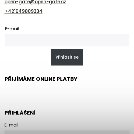
open-gate
@
open-gate.cz
+421949809334
E-mail
Přihlásit se
PŘIJÍMÁME ONLINE PLATBY
PŘIHLÁŠENÍ
E-mail