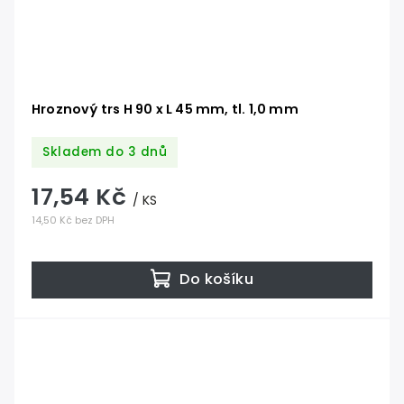
Hroznový trs H 90 x L 45 mm, tl. 1,0 mm
Skladem do 3 dnů
17,54 Kč
/ KS
14,50 Kč bez DPH
Do košíku