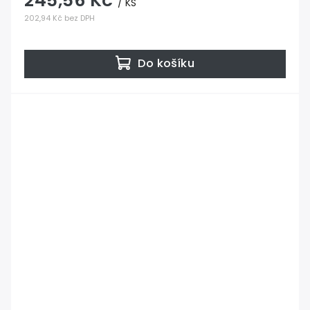
245,56 Kč
/ KS
202,94 Kč bez DPH
Do košíku