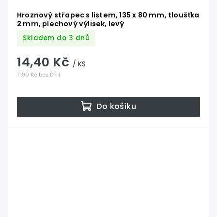
Hroznový střapec s listem, 135 x 80 mm, tloušťka
2 mm, plechový výlisek, levý
Skladem do 3 dnů
14,40 Kč
/ KS
11,90 Kč bez DPH
Do košíku