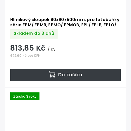
Hliníkový sloupek 80x60x500mm, pro fotobuňky
série EPM/ EPMB, EPMO/ EPMOB, EPL/ EPLB, EPLO/
EPLOB a bezdrátových fotobuňek PHW s
Skladem do 3 dnů
použitím adaptéru PHWA1
813,85 Kč
/ KS
672,60 Kč bez DPH
Do košíku
Záruka 3 roky