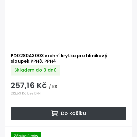
PD0280A3003 vrchní krytka pro hliníkový
sloupek PPH3, PPH4
Skladem do 3 dnů
257,16 Kč
/ KS
212,53 Kč bez DPH
Do košíku
Záruka 3 roky