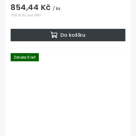
854,44 Kč
/ ks
706,15 Kč bez DPH
Do košíku
Záruka 5 let