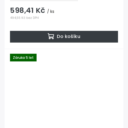
598,41 Kč
/ ks
494,55 Kč bez DPH
Do košíku
Záruka 5 let