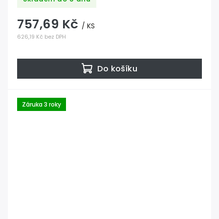
757,69 Kč
/ KS
626,19 Kč bez DPH
Do košíku
Záruka 3 roky