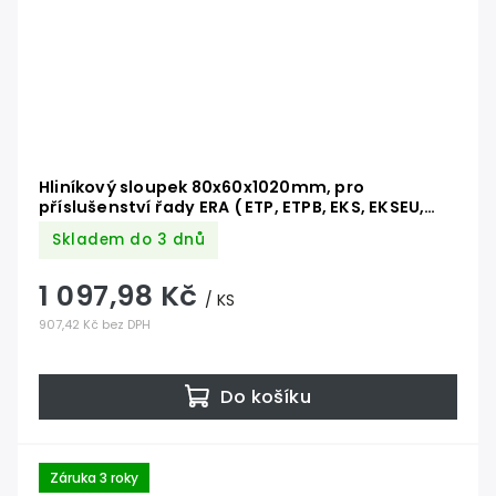
Hliníkový sloupek 80x60x1020mm, pro
příslušenství řady ERA ( ETP, ETPB, EKS, EKSEU,
EDS, EDSB, EDSW )
Skladem do 3 dnů
1 097,98 Kč
/ KS
907,42 Kč bez DPH
Do košíku
Záruka 3 roky