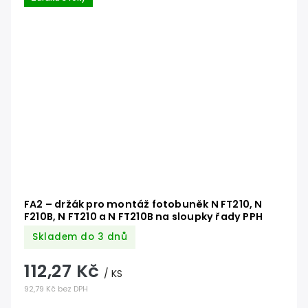
FA2 – držák pro montáž fotobuněk N FT210, N
F210B, N FT210 a N FT210B na sloupky řady PPH
Skladem do 3 dnů
112,27 Kč
/ KS
92,79 Kč bez DPH