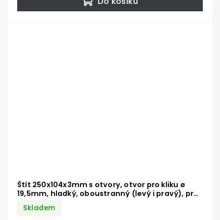
Do košíku
Štít 250x104x3mm s otvory, otvor pro kliku ø
19,5mm, hladký, oboustranný (levý i pravý), pro
zámek ZM90/80
Skladem