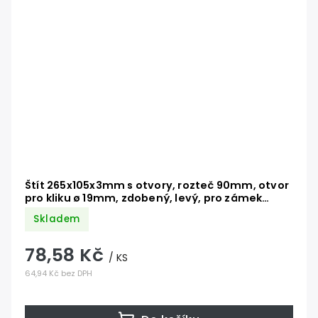
Štít 265x105x3mm s otvory, rozteč 90mm, otvor
pro kliku ø 19mm, zdobený, levý, pro zámek
ZM90/80
Skladem
78,58 Kč
/ KS
64,94 Kč bez DPH