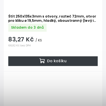
Štít 250x135x3mm s otvory, rozteč 72mm, otvor
pro kliku ø 19,5mm, hladký, oboustranný (levý i
pravý), pro zámek ZMH331
Skladem do 3 dnů
83,27 Kč
/ KS
68,82 Kč bez DPH
Do košíku