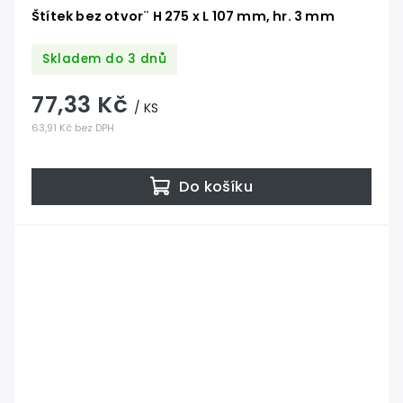
Štítek bez otvor¨ H 275 x L 107 mm, hr. 3 mm
Skladem do 3 dnů
77,33 Kč
/ KS
63,91 Kč bez DPH
Do košíku