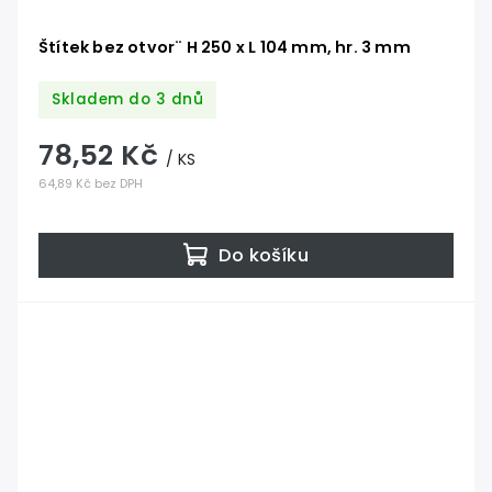
Štítek bez otvor¨ H 250 x L 104 mm, hr. 3 mm
Skladem do 3 dnů
78,52 Kč
/ KS
64,89 Kč bez DPH
Do košíku