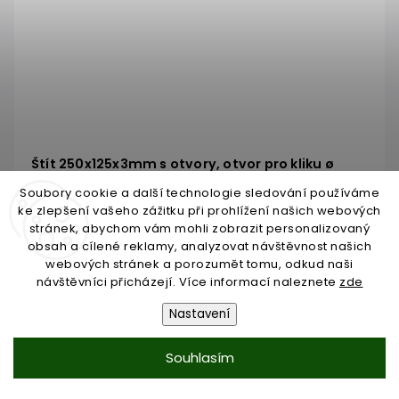
Štít 250x125x3mm s otvory, otvor pro kliku ø
19,5mm, zdobený, pravý, pro zámek ZM90/80
Soubory cookie a další technologie sledování používáme
Skladem do 3 dnů
ke zlepšení vašeho zážitku při prohlížení našich webových
stránek, abychom vám mohli zobrazit personalizovaný
138,01 Kč
obsah a cílené reklamy, analyzovat návštěvnost našich
/ KS
webových stránek a porozumět tomu, odkud naši
114,06 Kč bez DPH
návštěvníci přicházejí. Více informací naleznete
zde
Nastavení
Do košíku
Souhlasím