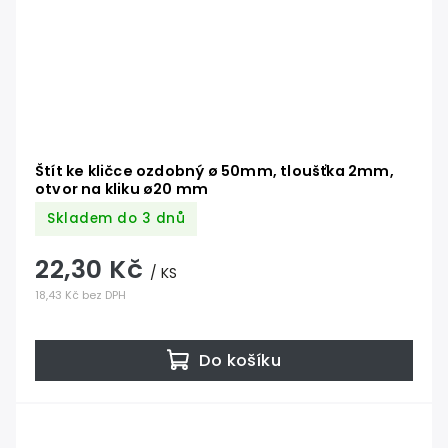
Štít ke kličce ozdobný ø 50mm, tloušťka 2mm,
otvor na kliku ø20 mm
Skladem do 3 dnů
22,30 Kč
/ KS
18,43 Kč bez DPH
Do košíku