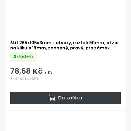
Štít 265x105x3mm s otvory, rozteč 90mm, otvor
na kliku ø 19mm, zdobený, pravý, pro zámek
ZM90/80
Skladem
78,58 Kč
/ KS
64,94 Kč bez DPH
Do košíku