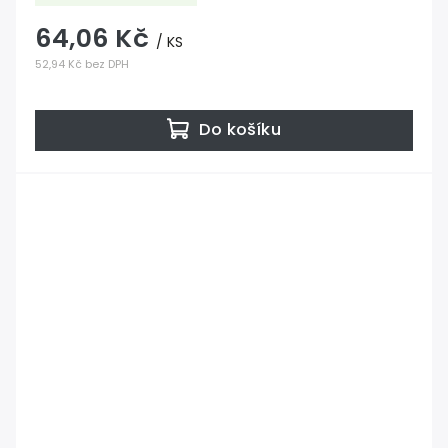
64,06 Kč
/ KS
52,94 Kč bez DPH
Do košíku