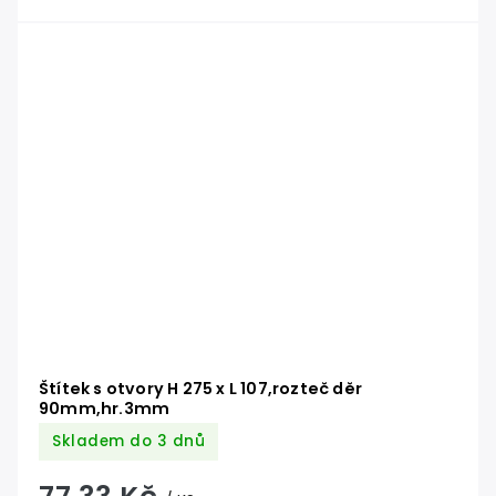
Štítek s otvory H 275 x L 107,rozteč děr
90mm,hr.3mm
Skladem do 3 dnů