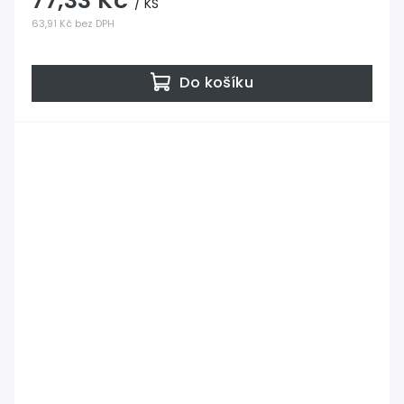
77,33 Kč
/ KS
63,91 Kč bez DPH
Do košíku