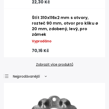
22,30 Kč
Štít 310x116x2 mm s otvory,
rozteč 90 mm, otvor pro kliku ø
20 mm, zdobený, levý, pro
zámek
Vyprodáno
70,16 Kč
Zobrazit více produktů
Nejprodávanější
Nejlevnější
Nejdražší
Abecedně