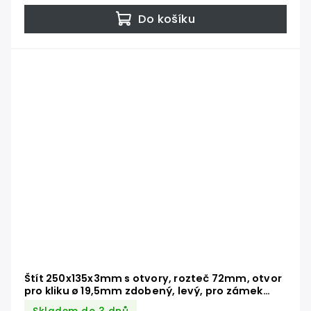
Do košíku
Štít 250x135x3mm s otvory, rozteč 72mm, otvor
pro kliku ø 19,5mm zdobený, levý, pro zámek
ZMH331