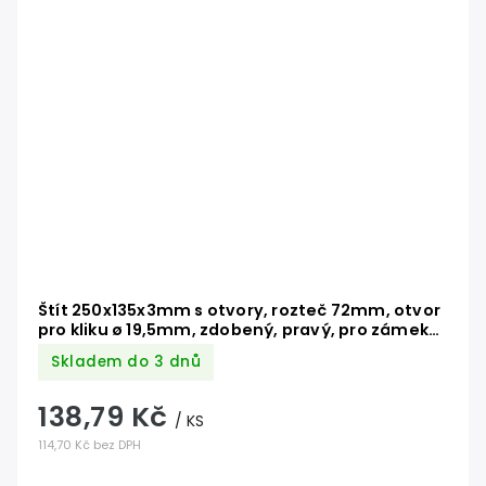
Štít 250x135x3mm s otvory, rozteč 72mm, otvor
pro kliku ø 19,5mm, zdobený, pravý, pro zámek
ZMH331
Skladem do 3 dnů
138,79 Kč
/ KS
114,70 Kč bez DPH