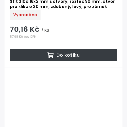
Štít 310x116x2 mm s otvory, rozteč 90 mm, otvor
pro kliku ø 20 mm, zdobený, levý, pro zámek
Vyprodáno
70,16 Kč
/ KS
57,98 Kč bez DPH
Do košíku