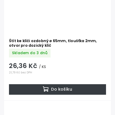
Štít ke klíči ozdobný ø 65mm, tloušťka 2mm,
otvor pro dozický klíč
Skladem do 3 dnů
26,36 Kč
/ KS
21,79 Kč bez DPH
Do košíku