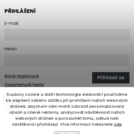
PŘIHLÁŠENÍ
E-mail
Heslo
Nová registrace
Přihlásit se
Zapomenuté heslo
Soubory cookie a další technologie sledování používáme
ke zlepšení vašeho zážitku při prohlížení našich webových
stránek, abychom vám mohli zobrazit personalizovaný
open-gate.sk
montazpohonu.sk
obsah a cílené reklamy, analyzovat návštěvnost našich
webových stránek a porozumět tomu, odkud naši
návštěvníci přicházejí. Více informací naleznete
zde