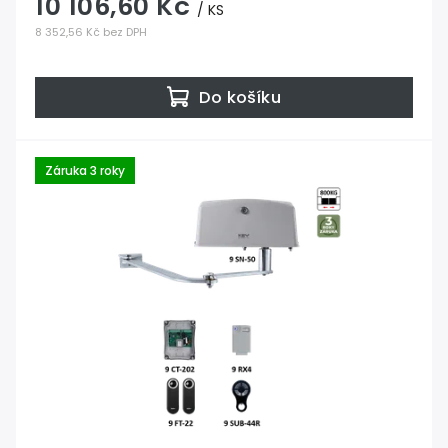
10 106,60 Kč
/ KS
8 352,56 Kč bez DPH
Do košíku
Záruka 3 roky