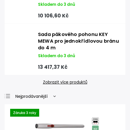
Skladem do 3 dnů
10 106,60 Kč
Sada pákového pohonu KEY
MEWA pro jednokřídlovou bránu
do 4 m
Skladem do 3 dnů
13 417,37 Kč
Zobrazit více produktů
Nejprodávanější
Nejlevnější
Záruka 3 roky
Nejdražší
Abecedně