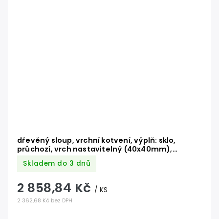
dřevěný sloup, vrchní kotvení, výplň: sklo,
průchozí, vrch nastavitelný (40x40mm),
materiál: buk, broušený povrch bez nátěru
Skladem do 3 dnů
2 858,84 Kč
/ KS
2 362,68 Kč bez DPH