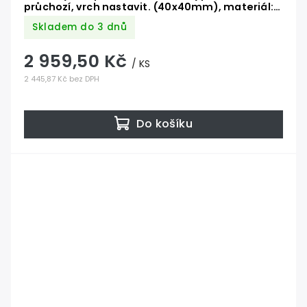
průchozí, vrch nastavit. (40x40mm), materiál:
buk, broušený povrch s nátěrem BORI
Skladem do 3 dnů
(bezbarvý)
2 959,50 Kč
/ KS
2 445,87 Kč bez DPH
Do košíku