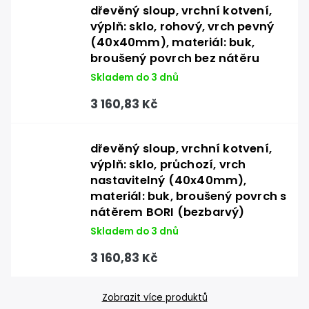
dřevěný sloup, vrchní kotvení,
výplň: sklo, rohový, vrch pevný
(40x40mm), materiál: buk,
broušený povrch bez nátěru
Skladem do 3 dnů
3 160,83 Kč
dřevěný sloup, vrchní kotvení,
výplň: sklo, průchozí, vrch
nastavitelný (40x40mm),
materiál: buk, broušený povrch s
nátěrem BORI (bezbarvý)
Skladem do 3 dnů
3 160,83 Kč
Zobrazit více produktů