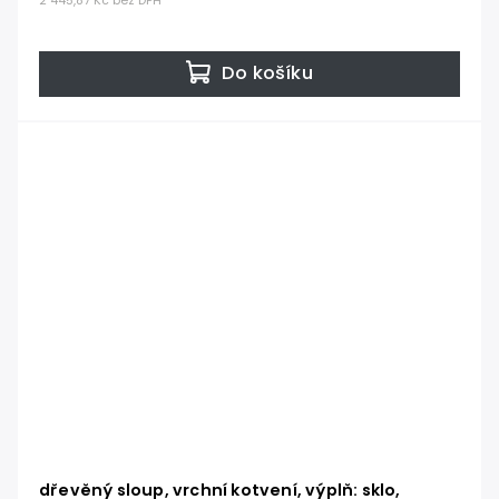
2 445,87 Kč bez DPH
Do košíku
dřevěný sloup, vrchní kotvení, výplň: sklo,