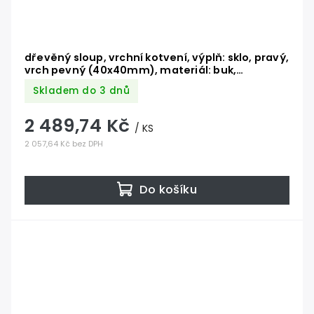
dřevěný sloup, vrchní kotvení, výplň: sklo, pravý,
vrch pevný (40x40mm), materiál: buk,
broušený povrch bez nátěru
Skladem do 3 dnů
2 489,74 Kč
/ KS
2 057,64 Kč bez DPH
Do košíku