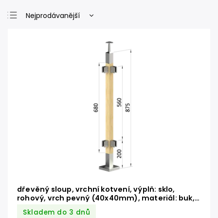
Nejprodávanější
Nejlevnější
Nejdražší
Abecedně
dřevěný sloup, vrchní kotvení, výplň: sklo,
rohový, vrch pevný (40x40mm), materiál: buk,
broušený povrch s nátěrem BORI (bezbarvý)
Skladem do 3 dnů