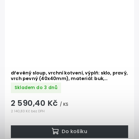
dřevěný sloup, vrchní kotvení, výplň: sklo, pravý,
vrch pevný (40x40mm), materiál: buk,
broušený povrch s nátěrem, BORI (bezbarvý)
Skladem do 3 dnů
2 590,40 Kč
/ KS
2 140,83 Kč bez DPH
Do košíku