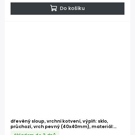
Do košíku
dřevěný sloup, vrchní kotvení, výplň: sklo,
průchozí, vrch pevný (40x40mm), materiál:
buk, broušený povrch s nátěrem BORI