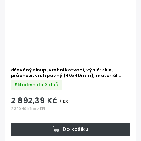
dřevěný sloup, vrchní kotvení, výplň: sklo,
průchozí, vrch pevný (40x40mm), materiál:
buk, broušený povrch s nátěrem BORI
Skladem do 3 dnů
(bezbarvý)
2 892,39 Kč
/ KS
2 390,40 Kč bez DPH
Do košíku