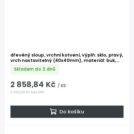
dřevěný sloup, vrchní kotvení, výplň: sklo, pravý,
vrch nastavitelný (40x40mm), materiál: buk,
broušený povrch s nátěrem BORI (bezbarvý)
Skladem do 3 dnů
2 858,84 Kč
/ KS
2 362,68 Kč bez DPH
Do košíku