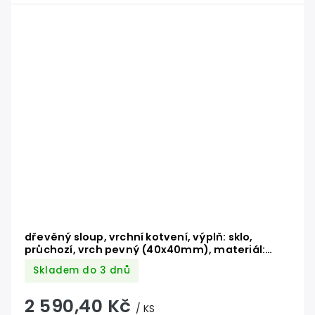
dřevěný sloup, vrchní kotvení, výplň: sklo,
průchozí, vrch pevný (40x40mm), materiál:
buk, broušený povrch bez nátěru
Skladem do 3 dnů
2 590,40 Kč
/ KS