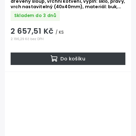
dřevěný sloup, vrchní kotvení, výplň: sklo, pravý,
vrch nastavitelný (40x40mm), materiál: buk,
broušený povrch s nátěrem BORI (bezbarvý)
Skladem do 3 dnů
2 657,51 Kč
/ KS
2 196,29 Kč bez DPH
Do košíku