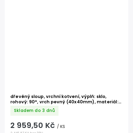
dřevěný sloup, vrchní kotvení, výplň: sklo,
rohový: 90°, vrch pevný (40x40mm), materiál:
buk, broušený povrch bez nátěru
Skladem do 3 dnů
2 959,50 Kč
/ KS