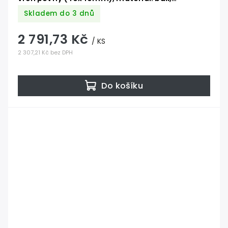
broušený povrch s nátěrem BORI (bezbarvý)
Skladem do 3 dnů
2 791,73 Kč
/ KS
2 307,21 Kč bez DPH
Do košíku