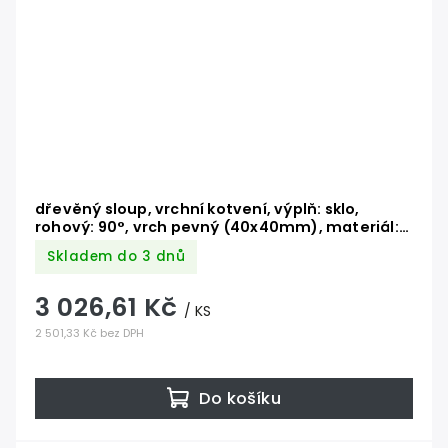
dřevěný sloup, vrchní kotvení, výplň: sklo,
rohový: 90°, vrch pevný (40x40mm), materiál:
buk, broušený povrch s nátěrem BORI
Skladem do 3 dnů
(bezbarvý)
3 026,61 Kč
/ KS
2 501,33 Kč bez DPH
Do košíku