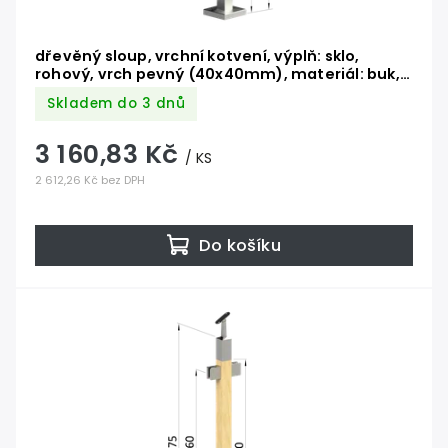
dřevěný sloup, vrchní kotvení, výplň: sklo,
rohový, vrch pevný (40x40mm), materiál: buk,
broušený povrch bez nátěru
Skladem do 3 dnů
3 160,83 Kč
/ KS
2 612,26 Kč bez DPH
Do košíku