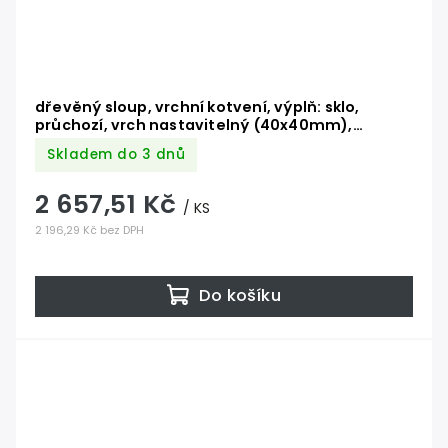
dřevěný sloup, vrchní kotvení, výplň: sklo,
průchozí, vrch nastavitelný (40x40mm),
materiál: buk, broušený povrch bez nátěru
Skladem do 3 dnů
2 657,51 Kč
/ KS
2 196,29 Kč bez DPH
Do košíku