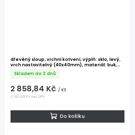
dřevěný sloup, vrchní kotvení, výplň: sklo, levý,
vrch nastavitelný (40x40mm), materiál: buk,
broušený povrch s nátěrem BORI (bezbarvý)
Skladem do 3 dnů
2 858,84 Kč
/ KS
2 362,68 Kč bez DPH
Do košíku