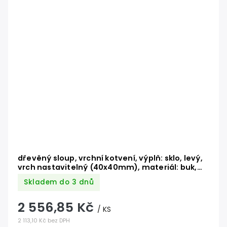
dřevěný sloup, vrchní kotvení, výplň: sklo, levý,
vrch nastavitelný (40x40mm), materiál: buk,
broušený povrch bez nátěru
Skladem do 3 dnů
2 556,85 Kč
/ KS
2 113,10 Kč bez DPH