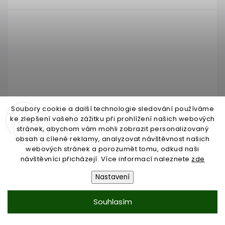
Soubory cookie a další technologie sledování používáme
ke zlepšení vašeho zážitku při prohlížení našich webových
stránek, abychom vám mohli zobrazit personalizovaný
obsah a cílené reklamy, analyzovat návštěvnost našich
webových stránek a porozumět tomu, odkud naši
návštěvníci přicházejí. Více informací naleznete
zde
dřevěný sloup, vrchní kotvení, výplň: sklo, pravý,
Nastavení
vrch pevný (40x40mm), materiál: buk,
broušený povrch bez nátěru
Skladem do 3 dnů
Souhlasím
2 288,42 Kč