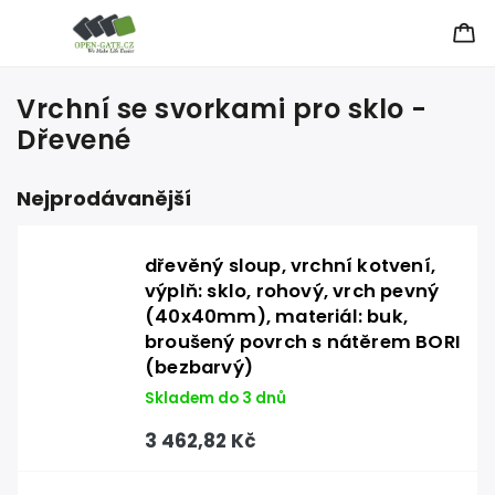
Vrchní se svorkami pro sklo -
Dřevené
Nejprodávanější
dřevěný sloup, vrchní kotvení,
výplň: sklo, rohový, vrch pevný
(40x40mm), materiál: buk,
broušený povrch s nátěrem BORI
(bezbarvý)
Skladem do 3 dnů
3 462,82 Kč