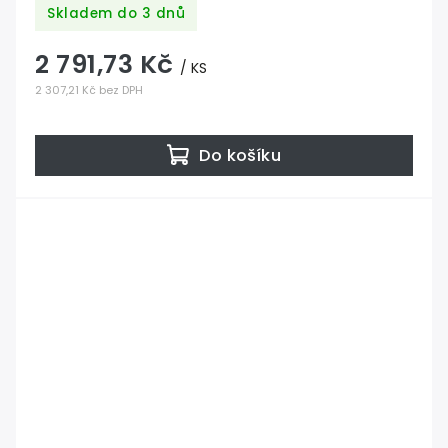
broušený povrch s nátěrem BORI (bezbarvý)
Skladem do 3 dnů
2 791,73 Kč
/ KS
2 307,21 Kč bez DPH
Do košíku