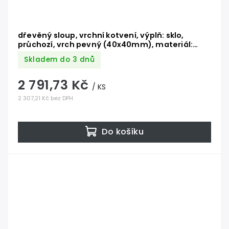
dřevěný sloup, vrchní kotvení, výplň: sklo,
průchozí, vrch pevný (40x40mm), materiál:
buk, broušený povrch bez nátěru
Skladem do 3 dnů
2 791,73 Kč
/ KS
2 307,21 Kč bez DPH
Do košíku