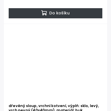
Do košíku
dřevěný sloup, vrchní kotvení, výplň: sklo, levý,
vrch pevný (40x40mm), materiál: buk,