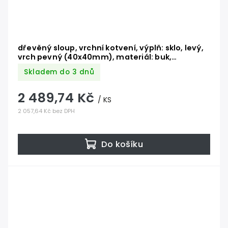
dřevěný sloup, vrchní kotvení, výplň: sklo, levý,
vrch pevný (40x40mm), materiál: buk,
broušený povrch bez nátěru
Skladem do 3 dnů
2 489,74 Kč
/ KS
2 057,64 Kč bez DPH
Do košíku