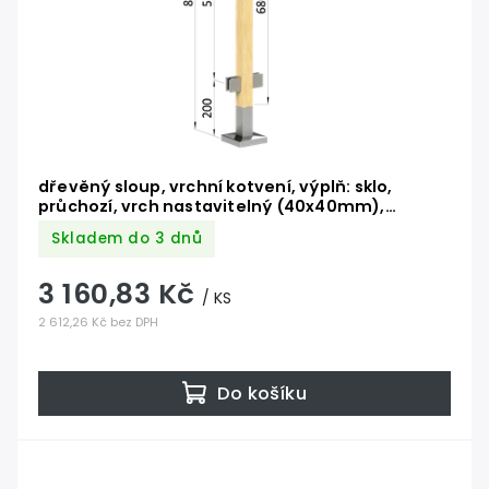
dřevěný sloup, vrchní kotvení, výplň: sklo,
průchozí, vrch nastavitelný (40x40mm),
materiál: buk, broušený povrch s nátěrem BORI
Skladem do 3 dnů
(bezbarvý)
3 160,83 Kč
/ KS
2 612,26 Kč bez DPH
Do košíku