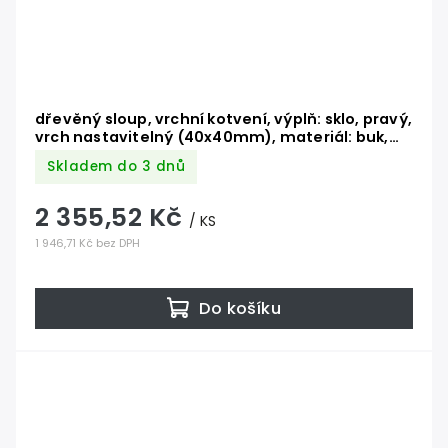
dřevěný sloup, vrchní kotvení, výplň: sklo, pravý,
vrch nastavitelný (40x40mm), materiál: buk,
broušený povrch bez nátěru
Skladem do 3 dnů
2 355,52 Kč
/ KS
1 946,71 Kč bez DPH
Do košíku