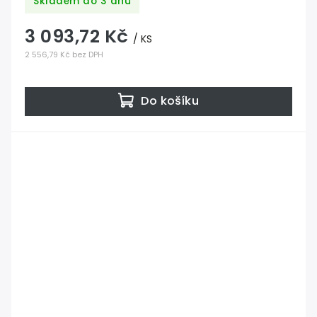
Skladem do 3 dnů
(bezbarvý)
3 093,72 Kč
/ KS
2 556,79 Kč bez DPH
Do košíku