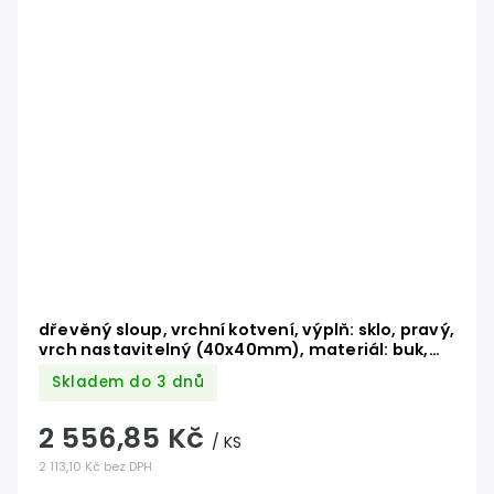
dřevěný sloup, vrchní kotvení, výplň: sklo, pravý,
vrch nastavitelný (40x40mm), materiál: buk,
broušený povrch bez nátěru
Skladem do 3 dnů
2 556,85 Kč
/ KS
2 113,10 Kč bez DPH