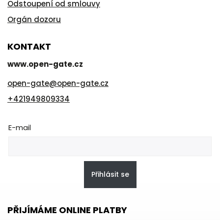
Odstoupení od smlouvy
Orgán dozoru
KONTAKT
www.open-gate.cz
open-gate
@
open-gate.cz
+421949809334
E-mail
Přihlásit se
PŘIJÍMÁME ONLINE PLATBY