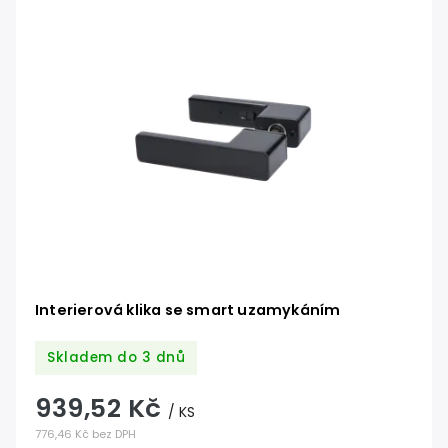
Nejdražší
Abecedně
Interierová klika se smart uzamykáním
Skladem do 3 dnů
939,52 Kč
/ KS
776,46 Kč bez DPH