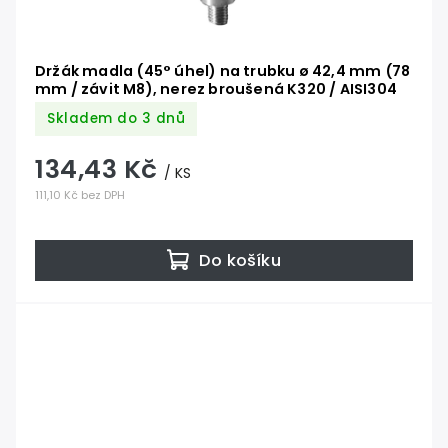
Držák madla (45° úhel) na trubku ø 42,4 mm (78
mm / závit M8), nerez broušená K320 / AISI304
Skladem do 3 dnů
134,43 Kč
/ KS
111,10 Kč bez DPH
Do košíku