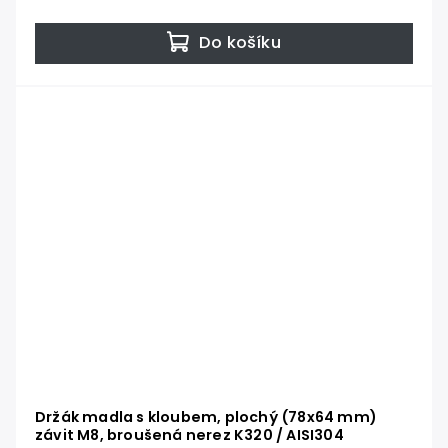
Do košíku
Držák madla s kloubem, plochý (78x64 mm)
závit M8, broušená nerez K320 / AISI304