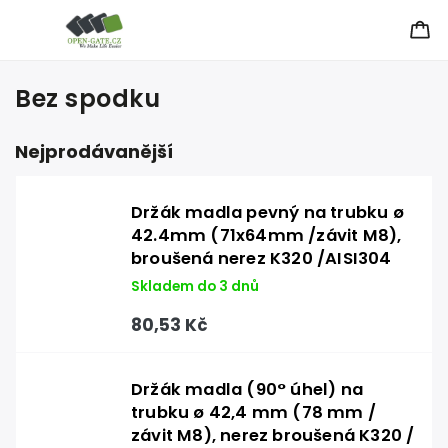
Bez spodku
Nejprodávanější
Držák madla pevný na trubku ø
42.4mm (71x64mm /závit M8),
broušená nerez K320 /AISI304
Skladem do 3 dnů
80,53 Kč
Držák madla (90° úhel) na
trubku ø 42,4 mm (78 mm /
závit M8), nerez broušená K320 /