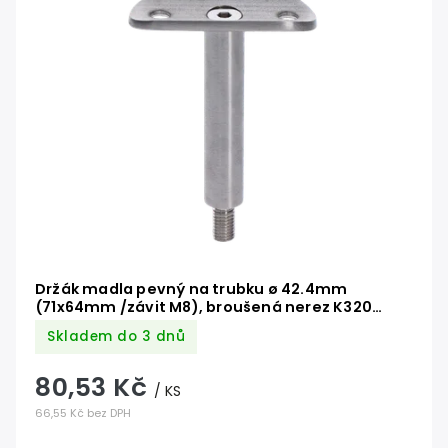
Abecedně
Držák madla pevný na trubku ø 42.4mm
(71x64mm /závit M8), broušená nerez K320
/AISI304
Skladem do 3 dnů
80,53 Kč
/ KS
66,55 Kč bez DPH