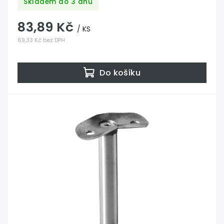
Skladem do 3 dnů
83,89 Kč
/ KS
69,33 Kč bez DPH
Do košíku