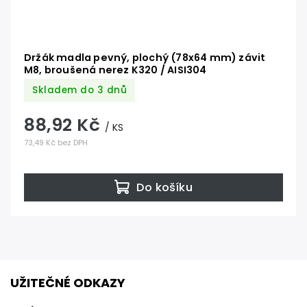
Držák madla pevný, plochý (78x64 mm) závit
M8, broušená nerez K320 / AISI304
Skladem do 3 dnů
88,92 Kč
/ KS
73,49 Kč bez DPH
Do košíku
UŽITEČNÉ ODKAZY