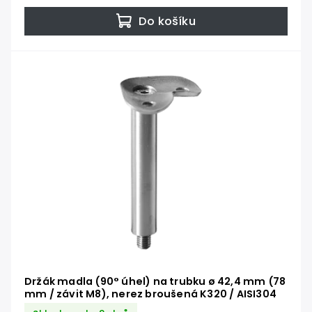
Do košíku
Držák madla (90° úhel) na trubku ø 42,4 mm (78
mm / závit M8), nerez broušená K320 / AISI304