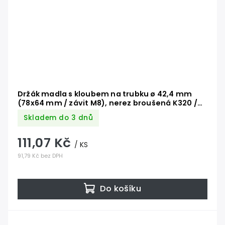
Držák madla s kloubem na trubku ø 42,4 mm
(78x64 mm / závit M8), nerez broušená K320 /
AISI304
Skladem do 3 dnů
111,07 Kč
/ KS
91,79 Kč bez DPH
Do košíku