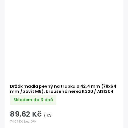
Držák madla pevný na trubku ø 42,4 mm (78x64
mm / závit M8), broušená nerez K320 / AISI304
Skladem do 3 dnů
89,62 Kč
/ KS
74,07 Kč bez DPH