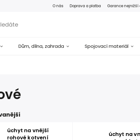
O nás
Doprava a platba
Garance nejnižší
Dům, dílna, zahrada
Spojovací materiál
ové
vanější
úchyt na vnější
úchyt na vn
rohové kotvení