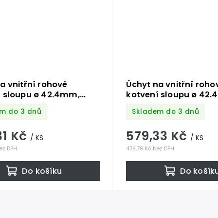
a vnitřní rohové
Úchyt na vnitřní roho
í sloupu ø 42.4mm,
kotvení sloupu ø 42
ní deska tloušťky 4mm,
(kotevní deska tlouš
m do 3 dnů
Skladem do 3 dnů
 broušená nerez K320
ø 100), broušená nere
04
/AISI304
31 Kč
579,33 Kč
/ KS
/ KS
ez DPH
478,79 Kč bez DPH
Do košíku
Do košík