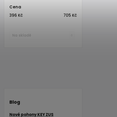
Cena
396
Kč
705
Kč
Na skladě
0
Blog
Nové pohony KEY ZUS