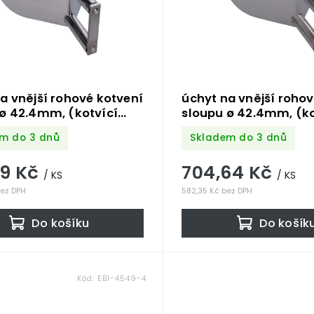
a vnější rohové kotvení
úchyt na vnější rohov
 ø 42.4mm, (kotvící
sloupu ø 42.4mm, (k
loušťky 5.5mm, ø
deska tloušťky 5.5mm
m do 3 dnů
Skladem do 3 dnů
, leštěná nerez K320
100mm), broušená ne
04
/AISI316
09 Kč
704,64 Kč
/ KS
/ KS
bez DPH
582,35 Kč bez DPH
Do košíku
Do košík
Kód:
EB1-4549-4