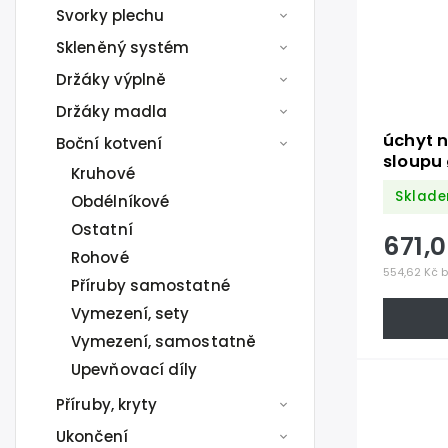
Svorky plechu
Skleněný systém
Držáky výplně
Držáky madla
úchyt n
Boční kotvení
sloupu
Kruhové
deska t
Sklade
Obdélníkové
100mm)
/AISI3
Ostatní
671,
Rohové
554,62 Kč 
Příruby samostatné
Vymezení, sety
Vymezení, samostatně
Upevňovací díly
Příruby, kryty
Ukončení