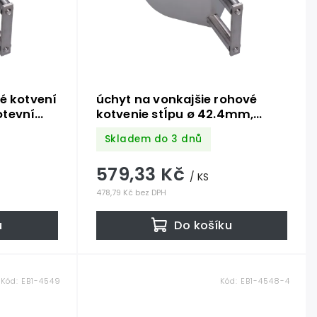
é kotvení
úchyt na vonkajšie rohové
otevní
kotvenie stĺpu ø 42.4mm,
, ø
(kotviaca platňa hrúbky
Skladem do 3 dnů
rez K320
5.5mm, ø 100mm), brúsená
nerez K320 /AISI304
579,33 Kč
/ KS
478,79 Kč bez DPH
u
Do košíku
Kód:
EB1-4549
Kód:
EB1-4548-4