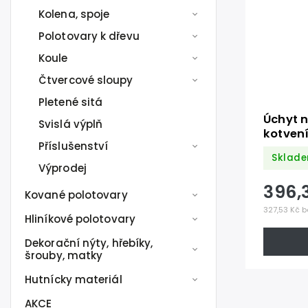
Kolena, spoje
Polotovary k dřevu
Koule
Čtvercové sloupy
Pletené sitá
Úchyt n
Svislá výplň
kotven
Příslušenství
(kotev
Sklade
ø 100),
Výprodej
/AISI3
396,
Kované polotovary
327,53 Kč b
Hliníkové polotovary
Dekorační nýty, hřebíky,
šrouby, matky
Hutnícky materiál
AKCE