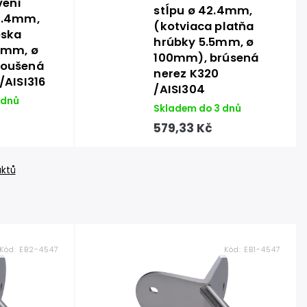
vení
stĺpu ø 42.4mm,
2.4mm,
(kotviaca platňa
eska
hrúbky 5.5mm, ø
.5mm, ø
100mm), brúsená
roušená
nerez K320
/AISI316
/AISI304
 dnů
Skladem do 3 dnů
579,33 Kč
uktů
Kód:
EB2-4547
Kód:
EB1-4547