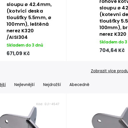
rohové kot
sloupu ø 42.4mm,
sloupu ø 4
(kotvící deska
(kotevní d
tloušťky 5.5mm, ø
tloušťky 5
100mm), leštěná
100mm), b
nerez K320
nerez K320 
/AISI304
Skladem do 3
Skladem do 3 dnů
704,64 Kč
671,09 Kč
Zobrazit více prod
jší
Nejlevnější
Nejdražší
Abecedně
Kód:
EL1-4547