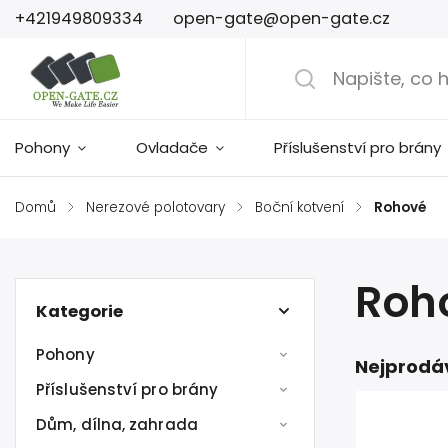
+421949809334
open-gate@open-gate.cz
Pohony
Ovladače
Příslušenství pro brány
Domů
/
Nerezové polotovary
/
Boční kotvení
/
Rohové
Roh
Kategorie
Pohony
Nejprodá
Příslušenství pro brány
Dům, dílna, zahrada