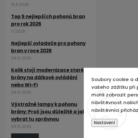
15.6.2026
Top 5 nejlepších pohonů bran
pro rok 2026
1.1.2026
Nejlepší ovladače pro pohony
bran v roce 2026
29.12.2025
Kolik stojí modernizace staré
brány na dálkové ovládání
Soubory cookie a d
nebo Wi-Fi
vašeho zážitku při
29.10.2025
mohli zobrazit per
návštěvnost našic
Výstražné lampy k pohonu
návštěvníci přichá
brány: Proč jsou důležité a jak
vybrat tu správnou
Nastavení
20.10.2025