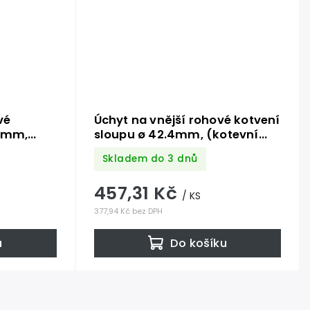
vé
Úchyt na vnější rohové kotvení
.4mm,
sloupu ø 42.4mm, (kotevní
ťky 7mm,
deska tloušťky 4mm, ø 100),
Skladem do 3 dnů
z K320
broušená nerez K320 /AISI304
457,31 Kč
/ KS
377,94 Kč bez DPH
u
Do košíku