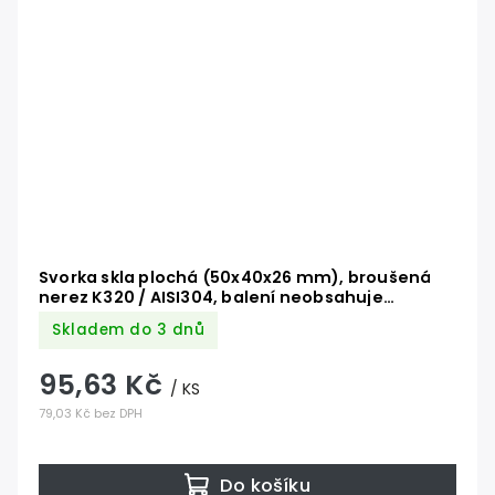
Svorka skla plochá (50x40x26 mm), broušená
nerez K320 / AISI304, balení neobsahuje
gumičky na sklo
Skladem do 3 dnů
95,63 Kč
/ KS
79,03 Kč bez DPH
Do košíku