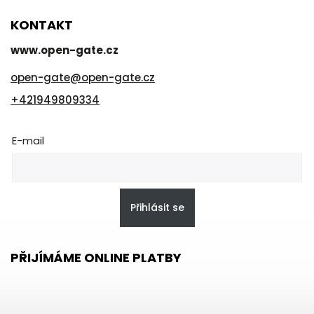
KONTAKT
www.open-gate.cz
open-gate
@
open-gate.cz
+421949809334
E-mail
Přihlásit se
PŘIJÍMÁME ONLINE PLATBY