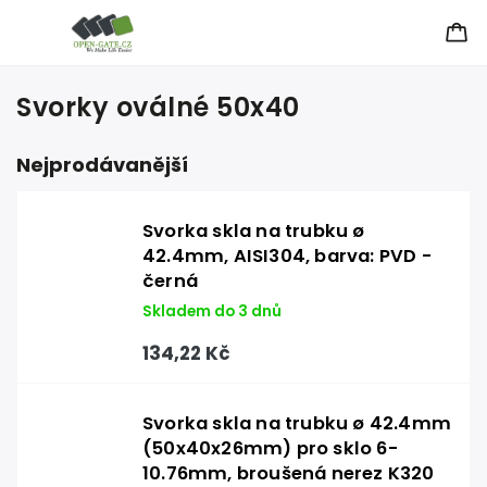
Svorky oválné 50x40
Nejprodávanější
Svorka skla na trubku ø
42.4mm, AISI304, barva: PVD -
černá
Skladem do 3 dnů
134,22 Kč
Svorka skla na trubku ø 42.4mm
(50x40x26mm) pro sklo 6-
10.76mm, broušená nerez K320