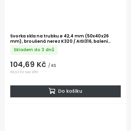
Svorka skla na trubku ø 42,4 mm (50x40x26
mm), broušená nerez K320 / AISI316, balení
neobsahuje gumičky na sklo
Skladem do 3 dnů
104,69 Kč
/ KS
86,52 Kč bez DPH
Do košíku