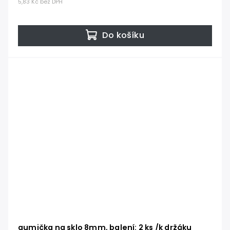
5,83 Kč bez DPH
Do košíku
gumička na sklo 8mm, balení: 2 ks /k držáku