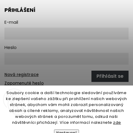
PŘIHLÁŠENÍ
E-mail
Heslo
Nová registrace
Přihlásit se
Zapomenuté heslo
Soubory cookie a další technologie sledování používáme
ke zlepšení vašeho zážitku při prohlížení našich webových
stránek, abychom vám mohli zobrazit personalizovaný
open-gate.sk
montazpohonu.sk
obsah a cílené reklamy, analyzovat návštěvnost našich
webových stránek a porozumět tomu, odkud naši
návštěvníci přicházejí. Více informací naleznete
zde