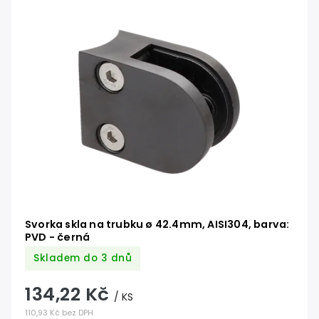
Nejdražší
Abecedně
Svorka skla na trubku ø 42.4mm, AISI304, barva:
PVD - černá
Skladem do 3 dnů
134,22 Kč
/ KS
110,93 Kč bez DPH