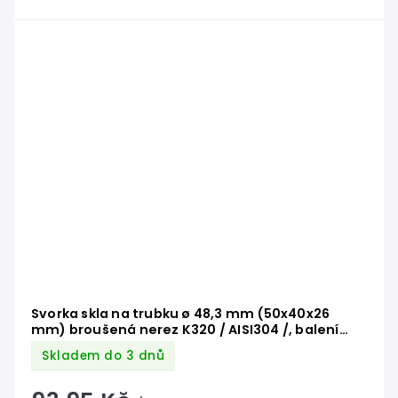
Svorka skla na trubku ø 48,3 mm (50x40x26
mm) broušená nerez K320 / AISI304 /, balení
neobsahuje gumičky na sklo
Skladem do 3 dnů