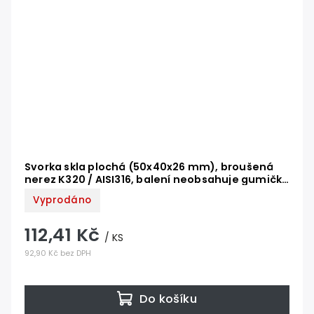
Svorka skla plochá (50x40x26 mm), broušená
nerez K320 / AISI316, balení neobsahuje gumičky
na sklo
Vyprodáno
112,41 Kč
/ KS
92,90 Kč bez DPH
Do košíku