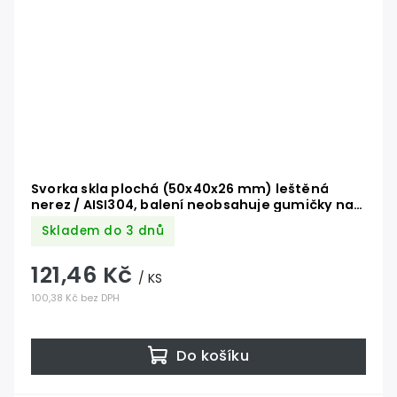
Svorka skla plochá (50x40x26 mm) leštěná
nerez / AISI304, balení neobsahuje gumičky na
sklo
Skladem do 3 dnů
121,46 Kč
/ KS
100,38 Kč bez DPH
Do košíku