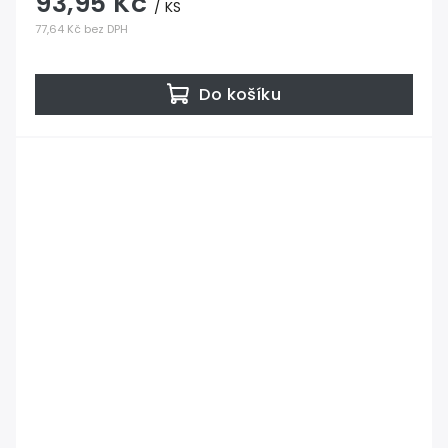
93,95 Kč
/ KS
77,64 Kč bez DPH
Do košíku