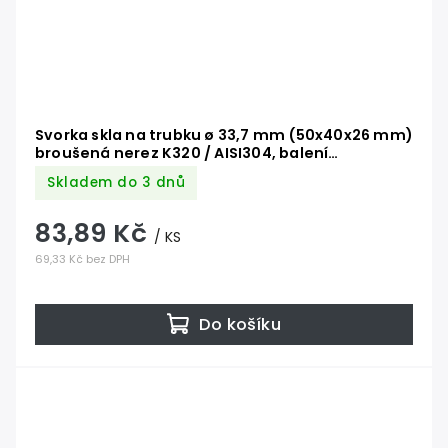
Svorka skla na trubku ø 33,7 mm (50x40x26 mm)
broušená nerez K320 / AISI304, balení
neobsahuje gumičky na sklo
Skladem do 3 dnů
83,89 Kč
/ KS
69,33 Kč bez DPH
Do košíku