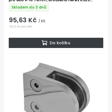
pro sklo 6-10.76mm, broušená nerez K320
/AISI304, barva: černá, balení neobsahuje
Skladem do 3 dnů
gumičky na sklo
95,63 Kč
/ KS
79,03 Kč bez DPH
Do košíku