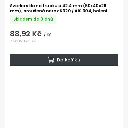
Svorka skla na trubku ø 42,4 mm (50x40x26
mm), broušená nerez K320 / AISI304, balení
neobsahuje gumičky na sklo
Skladem do 3 dnů
88,92 Kč
/ KS
73,49 Kč bez DPH
Do košíku