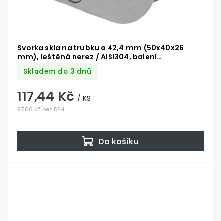
Svorka skla na trubku ø 42,4 mm (50x40x26
mm), leštěná nerez / AISI304, balení
neobsahuje gumičky na sklo
Skladem do 3 dnů
117,44 Kč
/ KS
97,06 Kč bez DPH
Do košíku