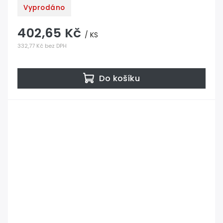
Vyprodáno
402,65 Kč
/ KS
332,77 Kč bez DPH
Do košíku