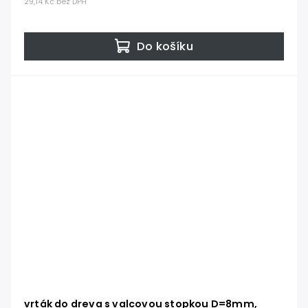
29,14 Kč bez DPH
Do košíku
vrták do dreva s valcovou stopkou D=8mm,