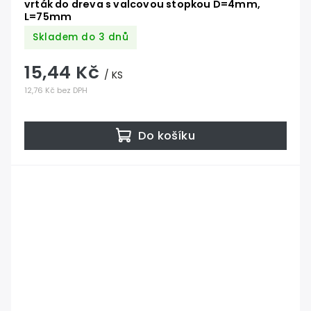
vrták do dreva s valcovou stopkou D=4mm,
L=75mm
Skladem do 3 dnů
15,44 Kč
/ KS
12,76 Kč bez DPH
Do košíku