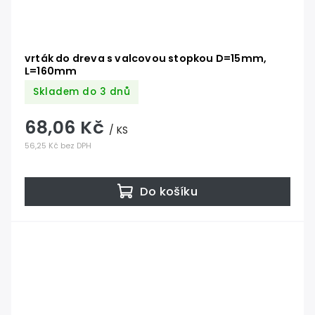
vrták do dreva s valcovou stopkou D=15mm,
L=160mm
Skladem do 3 dnů
68,06 Kč
/ KS
56,25 Kč bez DPH
Do košíku