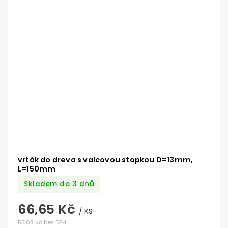
vrták do dreva s valcovou stopkou D=13mm,
L=150mm
Skladem do 3 dnů
66,65 Kč
/ KS
55,08 Kč bez DPH