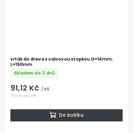
vrták do dreva s valcovou stopkou D=14mm,
L=150mm
Skladem do 3 dnů
91,12 Kč
/ KS
75,31 Kč bez DPH
Do košíku