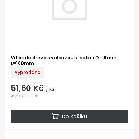
Vrták do dreva s valcovou stopkou D=16mm,
L=160mm
Vyprodáno
51,60 Kč
/ KS
42,64 Kč bez DPH
Do košíku