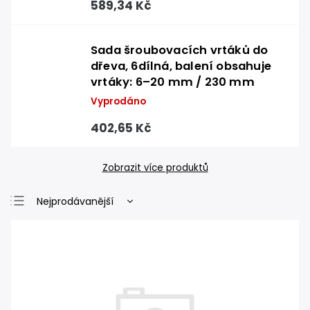
589,34 Kč
Sada šroubovacích vrtáků do
dřeva, 6dílná, balení obsahuje
vrtáky: 6–20 mm / 230 mm
Vyprodáno
402,65 Kč
Zobrazit více produktů
Nejprodávanější
Nejlevnější
Nejdražší
Abecedně