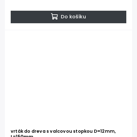
Do košíku
vrták do dreva s valcovou stopkou D=12mm,
L=150mm