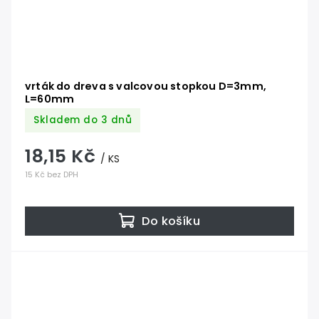
vrták do dreva s valcovou stopkou D=3mm,
L=60mm
Skladem do 3 dnů
18,15 Kč
/ KS
15 Kč bez DPH
Do košíku