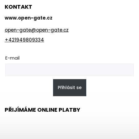
KONTAKT
www.open-gate.cz
open-gate
@
open-gate.cz
+421949809334
E-mail
Přihlásit se
PŘIJÍMÁME ONLINE PLATBY