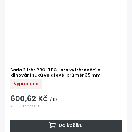
Sada 2 fréz PRO-TECH pro vyfrézování a
klínování suků ve dřevě, průměr 35 mm
Vyprodáno
600,62 Kč
/ KS
496,38 Kč bez DPH
Do košíku