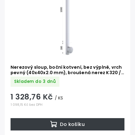
Nerezový sloup, boční kotvení, bez výplně, vrch
pevný (40x40x2.0 mm), broušená nerez K320 /
AISI304
Skladem do 3 dnů
1 328,76 Kč
/ KS
1 098,15 Kč bez DPH
Do košíku