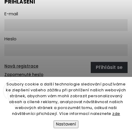
PŘIHLÁŠENÍ
E-mail
Heslo
Nová registrace
Přihlásit se
Zapomenuté heslo
Soubory cookie a další technologie sledování používáme
ke zlepšení vašeho zážitku při prohlížení našich webových
stránek, abychom vám mohli zobrazit personalizovaný
open-gate.sk
montazpohonu.sk
obsah a cílené reklamy, analyzovat návštěvnost našich
webových stránek a porozumět tomu, odkud naši
návštěvníci přicházejí. Více informací naleznete
zde
Nastavení