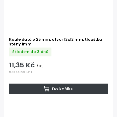
Koule dutá ø 25 mm, otvor 12x12 mm, tloušťka
stěny 1mm
Skladem do 3 dnů
11,35 Kč
/ KS
9,38 Kč bez DPH
Do košíku