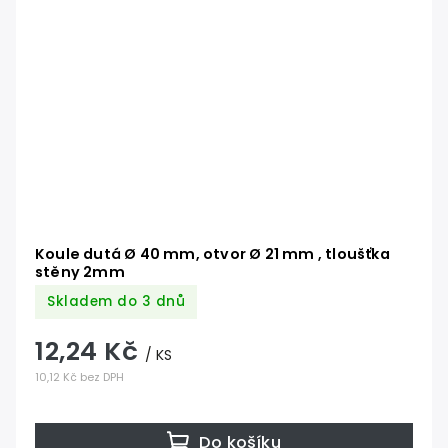
Koule dutá Ø 40 mm, otvor Ø 21 mm , tloušťka
stěny 2mm
Skladem do 3 dnů
12,24 Kč
/ KS
10,12 Kč bez DPH
Do košíku