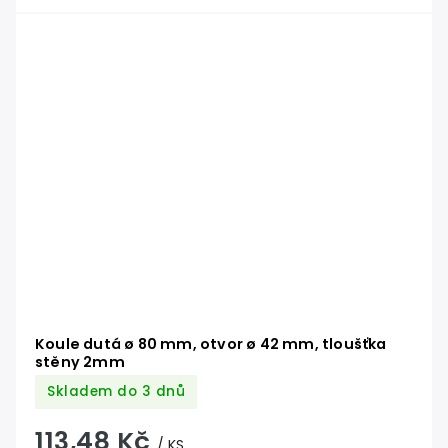
Koule dutá ø 80 mm, otvor ø 42 mm, tloušťka
stěny 2mm
Skladem do 3 dnů
113,48 Kč
/ KS