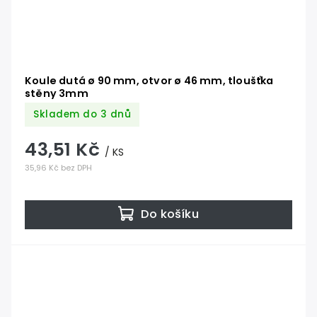
Koule dutá ø 90 mm, otvor ø 46 mm, tloušťka
stěny 3mm
Skladem do 3 dnů
43,51 Kč
/ KS
35,96 Kč bez DPH
Do košíku