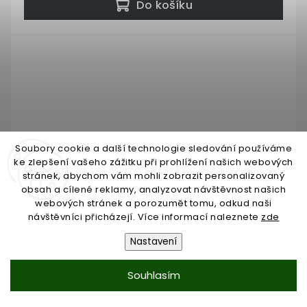
Do košíku
Soubory cookie a další technologie sledování používáme
ke zlepšení vašeho zážitku při prohlížení našich webových
stránek, abychom vám mohli zobrazit personalizovaný
obsah a cílené reklamy, analyzovat návštěvnost našich
webových stránek a porozumět tomu, odkud naši
návštěvníci přicházejí. Více informací naleznete
zde
Nastavení
Koule dutá ø 20 mm, otvor 10x10mm, tloušťka
stěny 1mm
Souhlasím
Vyprodáno