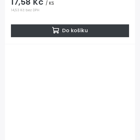
17,58 Kč
/ KS
14,53 Kč bez DPH
Do košíku