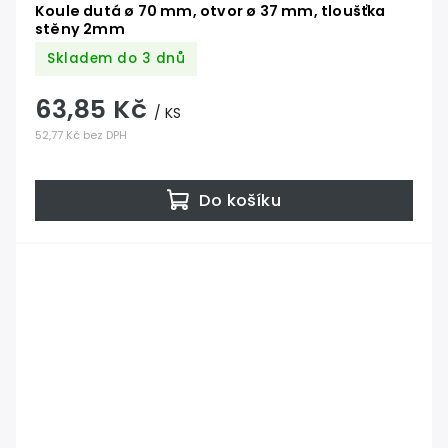
Koule dutá ø 70 mm, otvor ø 37 mm, tloušťka
stěny 2mm
Skladem do 3 dnů
63,85 Kč
/ KS
52,77 Kč bez DPH
Do košíku