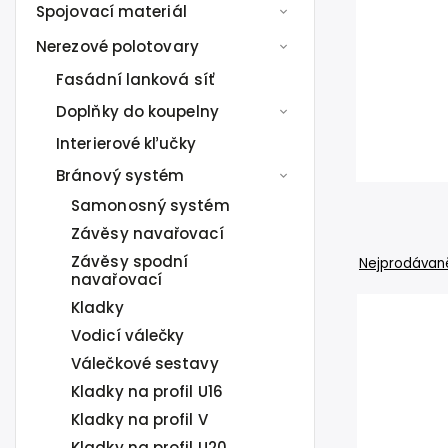
Spojovací materiál
Nerezové polotovary
Fasádní lanková síť
Doplňky do koupelny
Interierové kľučky
Bránový systém
Samonosný systém
Závěsy navařovací
Závěsy spodní
Nejprodávaně
navařovací
Kladky
Vodicí válečky
Válečkové sestavy
Kladky na profil U16
Kladky na profil V
Kladky na profil U20