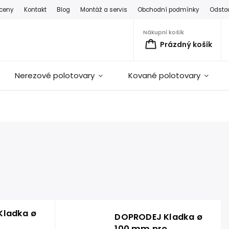
 ceny
Kontakt
Blog
Montáž a servis
Obchodní podmínky
Odsto
Nákupní košík
Prázdný košík
Nerezové polotovary
Kované polotovary
Kladka ø
DOPRODEJ Kladka ø
100 mm pro