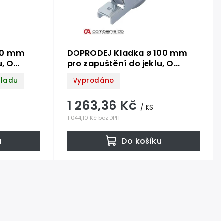
80 mm
DOPRODEJ Kladka ø 100 mm
u, O
pro zapuštění do jeklu, O
,
profil, nosnost 230 kg,
kladu
Vyprodáno
nerezová / AISI304
1 263,36 Kč
/ KS
1 044,10 Kč bez DPH
u
Do košíku