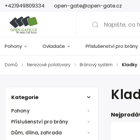
+421949809334
open-gate@open-gate.cz
Pohony
Ovladače
Příslušenství pro brány
Domů
/
Nerezové polotovary
/
Bránový systém
/
Kladky
Kla
Kategorie
Pohony
Nejprodá
Příslušenství pro brány
Dům, dílna, zahrada