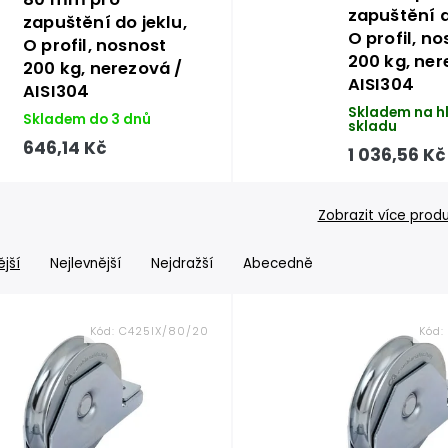
zapuštění d
zapuštění do jeklu,
O profil, n
O profil, nosnost
200 kg, ner
200 kg, nerezová /
AISI304
AISI304
Skladem na h
Skladem do 3 dnů
skladu
646,14 Kč
1 036,56 Kč
Zobrazit více prod
jší
Nejlevnější
Nejdražší
Abecedně
Kód:
C425IX/80/20
Kód: