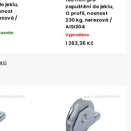
o jeklu,
zapuštění do jeklu,
osnost
O profil, nosnost
ezová /
230 kg, nerezová /
AISI304
lavním
Vyprodáno
1 263,36 Kč
uktů
C425IX/80/16
Kód:
C425IX/100/20