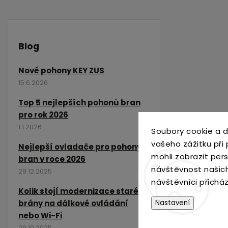
Blog
Nové pohony KEY ZUS
15.6.2026
Top 5 nejlepších pohonů bran
pro rok 2026
1.1.2026
Soubory cookie a d
vašeho zážitku při
Nejlepší ovladače pro pohony
mohli zobrazit per
bran v roce 2026
návštěvnost našic
29.12.2025
návštěvníci přichá
Kolik stojí modernizace staré
Nastavení
brány na dálkové ovládání
nebo Wi-Fi
29.10.2025