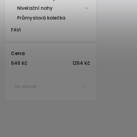
Nivelační nohy
Průmyslová kolečka
FAVI
Cena
646
Kč
1264
Kč
Na skladě
0