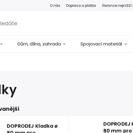
O nás
Doprava a platba
Garance nejnižší
Dům, dílna, zahrada
Spojovací materiál
dky
vanější
DOPRODEJ 
DOPRODEJ Kladka ø
80 mm pro
80 mm pro