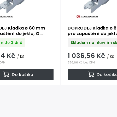
EJ Kladka ø 80 mm
DOPRODEJ Kladka ø 
uštění do jeklu, O
pro zapuštění do jekl
 nosnost 200 kg,
profil, nosnost 200 kg
m do 3 dnů
Skladem na hlavním s
á / AISI304
nerezová / AISI304
14 Kč
1 036,56 Kč
/ KS
/ KS
 DPH
856,66 Kč bez DPH
Do košíku
Do košík