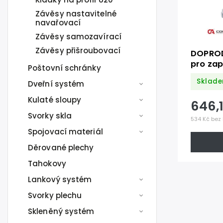
Závěsy nastavitelné
navařovací
Závěsy samozavírací
Závěsy přišroubovací
DOPROD
pro zap
Poštovní schránky
profil,
Sklade
Dveřní systém
nerezov
Kulaté sloupy
646,
Svorky skla
534 Kč bez
Spojovací materiál
Děrované plechy
Tahokovy
Lankový systém
Svorky plechu
Skleněný systém