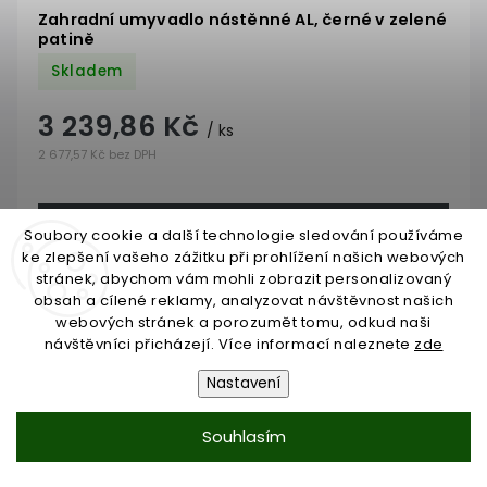
Zahradní umyvadlo nástěnné AL, černé v zelené
patině
Skladem
3 239,86 Kč
/ ks
2 677,57 Kč bez DPH
Do košíku
Soubory cookie a další technologie sledování používáme
ke zlepšení vašeho zážitku při prohlížení našich webových
stránek, abychom vám mohli zobrazit personalizovaný
obsah a cílené reklamy, analyzovat návštěvnost našich
webových stránek a porozumět tomu, odkud naši
návštěvníci přicházejí. Více informací naleznete
zde
Nastavení
Souhlasím