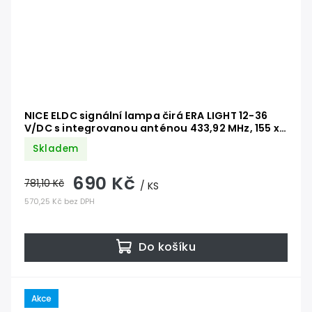
NICE ELDC signální lampa čirá ERA LIGHT 12-36
V/DC s integrovanou anténou 433,92 MHz, 155 x
130 mm, náhrada za ELB a EL24
Skladem
690 Kč
781,10 Kč
/ KS
570,25 Kč bez DPH
Do košíku
Akce