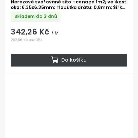
Nerezové svařované síto - cena za 1m2; velikost
oka: 6.35x6.35mm; Tloušťka drátu: 0,8mm; Šířka:
1000mm; Materiál: AISI304, max. délka 30 metrů
Skladem do 3 dnů
342,26 Kč
/ M
282,86 Kč bez DPH
Do košíku