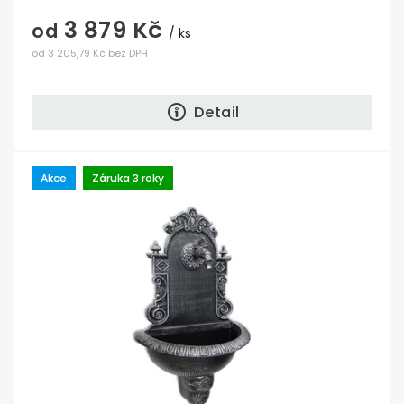
3 879 Kč
od
/ ks
od 3 205,79 Kč bez DPH
Detail
Akce
Záruka 3 roky