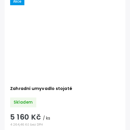
Akce
Zahradní umyvadlo stojaté
Skladem
5 160 Kč
/ ks
4 264,46 Kč bez DPH