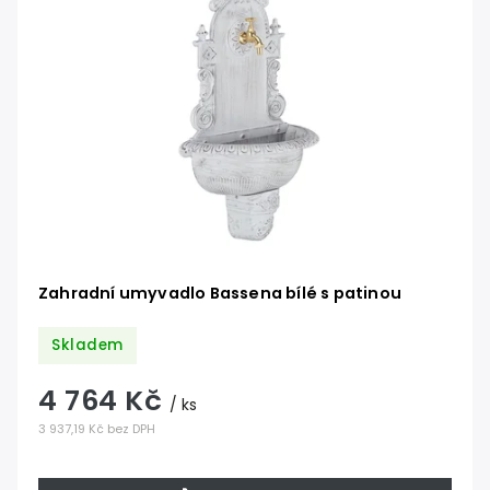
Zahradní umyvadlo Bassena bílé s patinou
Skladem
4 764 Kč
/ ks
3 937,19 Kč bez DPH