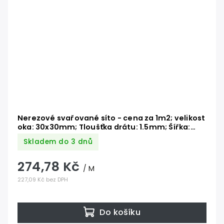
Nerezové svařované síto - cena za 1m2; velikost
oka: 30x30mm; Tloušťka drátu: 1.5mm; Šířka:
1000mm; Materiál: AISI304, max. délka 30 metrů
Skladem do 3 dnů
274,78 Kč
/ M
227,09 Kč bez DPH
Do košíku