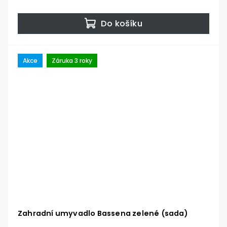
Do košíku
Akce
Záruka 3 roky
Zahradní umyvadlo Bassena zelené (sada)