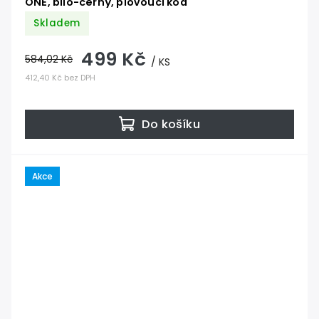
ONE, bílo-černý, plovoucí kód
Skladem
499 Kč
584,02 Kč
/ KS
412,40 Kč bez DPH
Do košíku
Akce