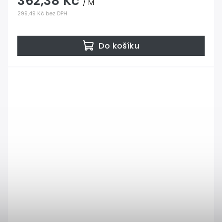
362,38 Kč
/ M
299,49 Kč bez DPH
Do košíku