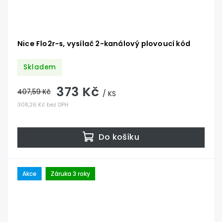
Nice Flo2r-s, vysílač 2-kanálový plovoucí kód
Skladem
373 Kč
407,59 Kč
/ KS
308,26 Kč bez DPH
Do košíku
Akce
Záruka 3 roky