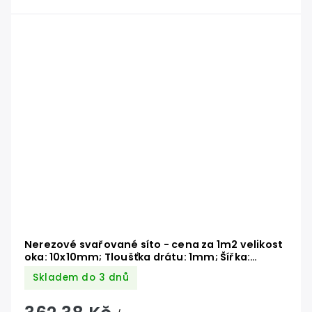
Nerezové svařované síto - cena za 1m2 velikost
oka: 10x10mm; Tloušťka drátu: 1mm; Šířka:
1000mm; Materiál: AISI304, max. délka 30 metrů
Skladem do 3 dnů