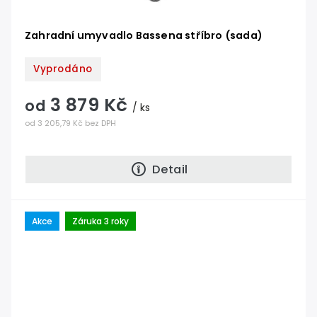
Zahradní umyvadlo Bassena stříbro (sada)
Vyprodáno
3 879 Kč
od
/ ks
od 3 205,79 Kč bez DPH
Detail
Akce
Záruka 3 roky