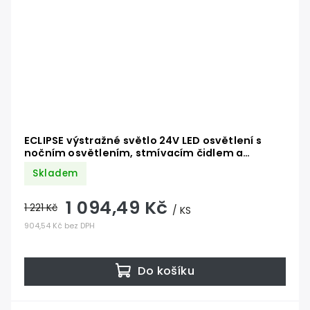
ECLIPSE výstražné světlo 24V LED osvětlení s
nočním osvětlením, stmívacím čidlem a
zabudovanou anténou
Skladem
1 094,49 Kč
1 221 Kč
/ KS
904,54 Kč bez DPH
Do košíku