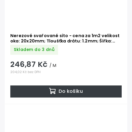
Nerezové svařované síto - cena za 1m2 velikost
oka: 20x20mm; Tloušťka drátu: 1.2mm; Šířka:
1000mm; Materiál: AISI304, max. délka 30 metrů
Skladem do 3 dnů
246,87 Kč
/ M
204,02 Kč bez DPH
Do košíku