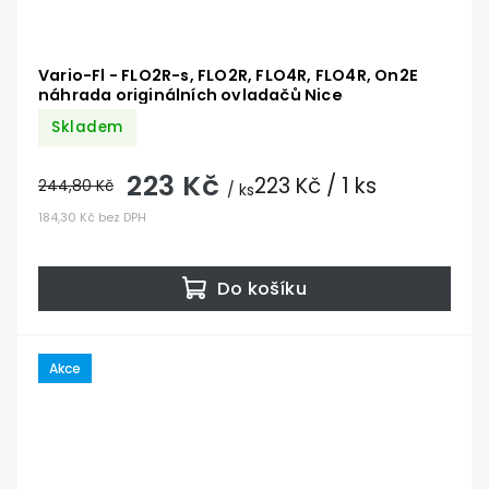
Vario-Fl - FLO2R-s, FLO2R, FLO4R, FLO4R, On2E
náhrada originálních ovladačů Nice
Skladem
223 Kč
223 Kč / 1 ks
244,80 Kč
/ ks
184,30 Kč bez DPH
Do košíku
Akce