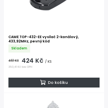
CAME TOP-432-EE vysílač 2-kanálový,
433,92MHz, pevný kód
Skladem
424 Kč
461 Kč
/ KS
350,41 Kč bez DPH
Do košíku