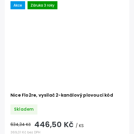
Akce
Záruka 3 roky
Nice Flo2re, vysílač 2-kanálový plovoucí kód
Skladem
446,50 Kč
634,34 Kč
/ KS
369,01 Kč bez DPH