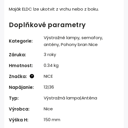
Maják ELDC lze ukotvit z vrchu nebo z boku.
Doplňkové parametry
Výstražné lampy, semafory,
Kategorie
:
antény
,
Pohony bran Nice
3 roky
Záruka
:
0.34 kg
Hmotnost
:
NICE
Značka
:
?
12|36
Napájanie
:
Výstražná lampa|Anténa
Typ
:
Nice
Výrobca
:
150 mm
Výška H
: