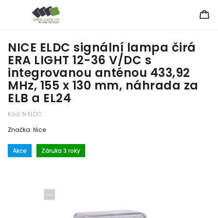
NICE ELDC signální lampa čirá
ERA LIGHT 12-36 V/DC s
integrovanou anténou 433,92
MHz, 155 x 130 mm, náhrada za
ELB a EL24
Kód:
N ELDC
Značka:
Nice
Akce
Záruka 3 roky