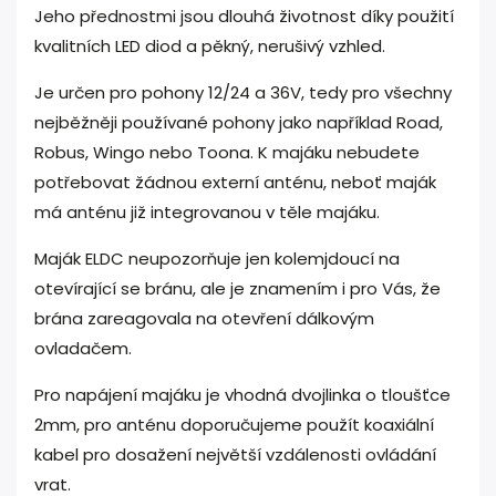
Jeho přednostmi jsou dlouhá životnost díky použití
kvalitních LED diod a pěkný, nerušivý vzhled.
Je určen pro pohony 12/24 a 36V, tedy pro všechny
nejběžněji používané pohony jako například Road,
Robus, Wingo nebo Toona. K majáku nebudete
potřebovat žádnou externí anténu, neboť maják
má anténu již integrovanou v těle majáku.
Maják ELDC neupozorňuje jen kolemjdoucí na
otevírající se bránu, ale je znamením i pro Vás, že
brána zareagovala na otevření dálkovým
ovladačem.
Pro napájení majáku je vhodná dvojlinka o tloušťce
2mm, pro anténu doporučujeme použít koaxiální
kabel pro dosažení největší vzdálenosti ovládání
vrat.