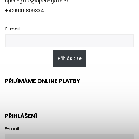
open-gate
@
open-gate.cz
+421949809334
E-mail
Přihlásit se
PŘIJÍMÁME ONLINE PLATBY
PŘIHLÁŠENÍ
E-mail