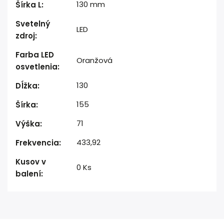
130 mm
Šírka L
:
Svetelný
LED
zdroj
:
Farba LED
Oranžová
osvetlenia
:
130
Dĺžka
:
155
Šírka
:
71
Výška
:
433,92
Frekvencia
:
Kusov v
0 Ks
balení
: