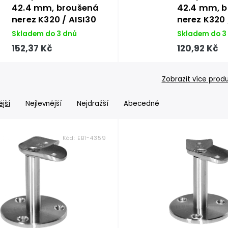
42.4 mm, broušená
42.4 mm, b
nerez K320 / AISI30
nerez K320 
Skladem do 3 dnů
Skladem do 3
152,37 Kč
120,92 Kč
Zobrazit více prod
jší
Nejlevnější
Nejdražší
Abecedně
Kód:
EB1-4359