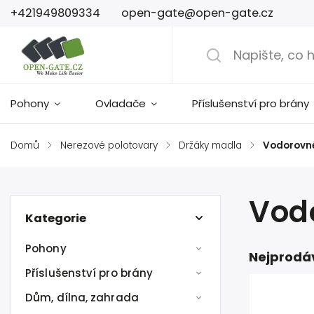
+421949809334
open-gate@open-gate.cz
Pohony
Ovladače
Příslušenství pro brány
Domů
/
Nerezové polotovary
/
Držáky madla
/
Vodorovn
Vod
Kategorie
Pohony
Nejprodá
Příslušenství pro brány
Dům, dílna, zahrada