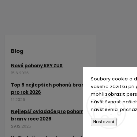
Blog
Nové pohony KEY ZUS
15.6.2026
Soubory cookie a d
Top 5 nejlepších pohonů bran
vašeho zážitku při
pro rok 2026
mohli zobrazit per
1.1.2026
návštěvnost našic
návštěvníci přichá
Nejlepší ovladače pro pohony
bran v roce 2026
Nastavení
29.12.2025