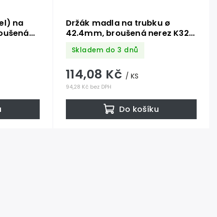
el) na
Držák madla na trubku ø
roušená
42.4mm, broušená nerez K320
/ AISI304
Skladem do 3 dnů
114,08 Kč
/ KS
94,28 Kč bez DPH
u
Do košíku