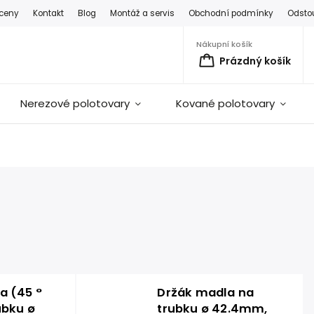
 ceny
Kontakt
Blog
Montáž a servis
Obchodní podmínky
Odsto
Nákupní košík
Prázdný košík
Nerezové polotovary
Kované polotovary
a (45 °
Držák madla na
ubku ø
trubku ø 42.4mm,