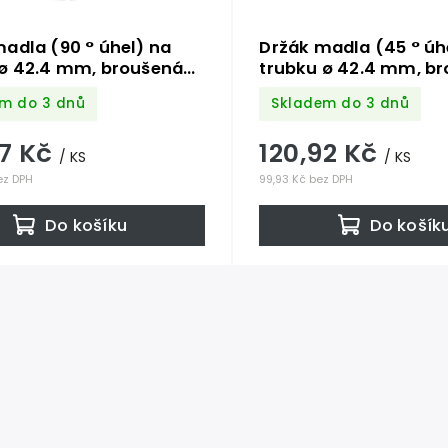
adla (90 ° úhel) na
Držák madla (45 ° úh
 ø 42.4 mm, broušená
trubku ø 42.4 mm, b
320 / AISI30
nerez K320 / AISI30
m do 3 dnů
Skladem do 3 dnů
37 Kč
120,92 Kč
/ KS
/ KS
ez DPH
99,93 Kč bez DPH
Do košíku
Do košík