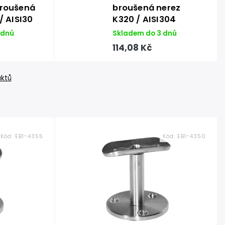
roušená
broušená nerez
/ AISI30
K320 / AISI304
 dnů
Skladem do 3 dnů
114,08 Kč
uktů
Kód:
EB1-4355
Kód:
EB1-4350