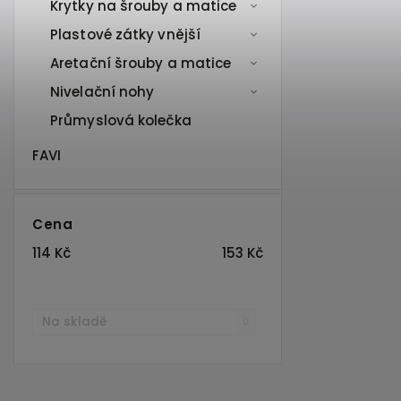
Krytky na šrouby a matice
Plastové zátky vnější
Aretační šrouby a matice
Nivelační nohy
Průmyslová kolečka
FAVI
Cena
114
Kč
153
Kč
Na skladě
0