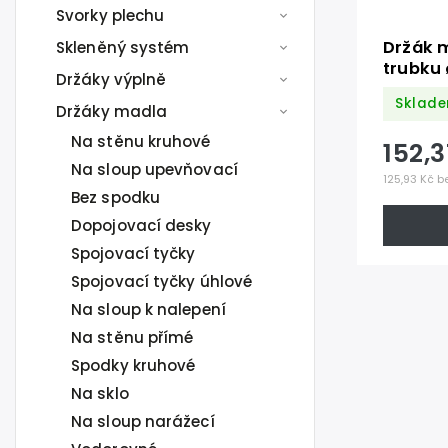
Svorky plechu
Držák m
Skleněný systém
trubku
Držáky výplně
nerez K
Sklade
Držáky madla
Na stěnu kruhové
152,
Na sloup upevňovací
125,93 Kč b
Bez spodku
Dopojovací desky
Spojovací tyčky
Spojovací tyčky úhlové
Na sloup k nalepení
Na stěnu přímé
Spodky kruhové
Na sklo
Na sloup narážecí