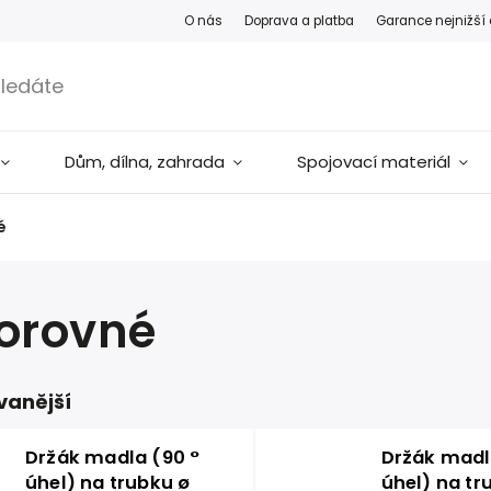
O nás
Doprava a platba
Garance nejnižší
Dům, dílna, zahrada
Spojovací materiál
é
orovné
vanější
Držák madla (90 °
Držák madl
úhel) na trubku ø
úhel) na tr