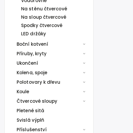
Vodorovné
Na stěnu čtvercové
Na sloup čtvercové
Spodky čtvercové
LED držáky
Boční kotvení
Příruby, kryty
Ukončení
Kolena, spoje
Polotovary k dřevu
Koule
Čtvercové sloupy
Pletené sitá
Svislá výplň
Příslušenství