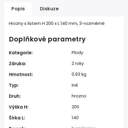
Popis
Diskuze
Hrozny s listem H 200 x L 140 mm, 3-rozměrné
Doplňkové parametry
Plody
Kategorie
:
2 roky
Záruka
:
0.93 kg
Hmotnost
:
iné
Typ
:
hrozno
Druh
:
200
Výška H
:
140
Šírka L
: