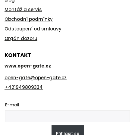
Montáž a servis
Obchodní podmínky
Odstoupení od smlouvy
Orgán dozoru
KONTAKT
www.open-gate.cz
open-gate
@
open-gate.cz
+421949809334
E-mail
Přihlásit se