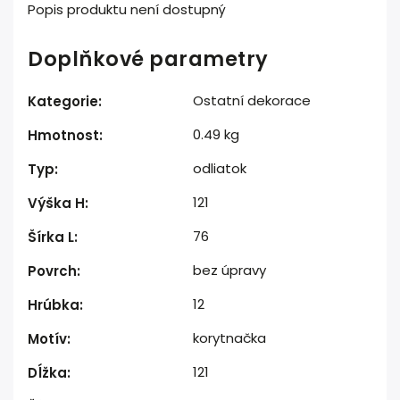
Popis produktu není dostupný
Doplňkové parametry
Ostatní dekorace
Kategorie
:
0.49 kg
Hmotnost
:
odliatok
Typ
:
121
Výška H
:
76
Šírka L
:
bez úpravy
Povrch
:
12
Hrúbka
:
korytnačka
Motív
:
121
Dĺžka
: