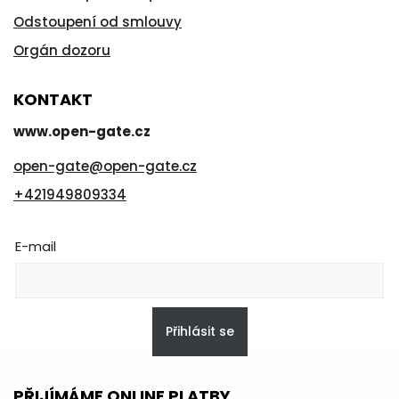
Odstoupení od smlouvy
Orgán dozoru
KONTAKT
www.open-gate.cz
open-gate
@
open-gate.cz
+421949809334
E-mail
Přihlásit se
PŘIJÍMÁME ONLINE PLATBY