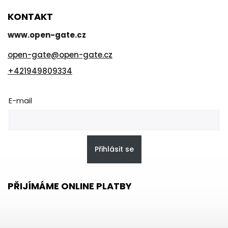
KONTAKT
www.open-gate.cz
open-gate
@
open-gate.cz
+421949809334
E-mail
Přihlásit se
PŘIJÍMÁME ONLINE PLATBY