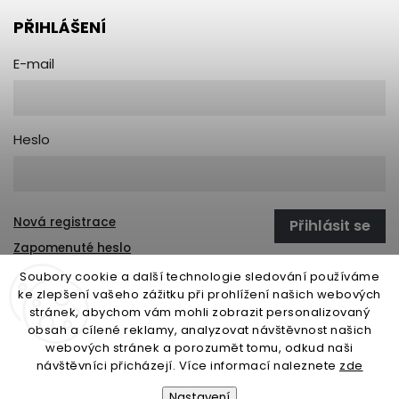
PŘIHLÁŠENÍ
E-mail
Heslo
Nová registrace
Přihlásit se
Zapomenuté heslo
Soubory cookie a další technologie sledování používáme
ke zlepšení vašeho zážitku při prohlížení našich webových
stránek, abychom vám mohli zobrazit personalizovaný
open-gate.sk
montazpohonu.sk
obsah a cílené reklamy, analyzovat návštěvnost našich
webových stránek a porozumět tomu, odkud naši
návštěvníci přicházejí. Více informací naleznete
zde
Nastavení