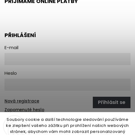
PŘIJÍMÁME ONLINE PLATBY
PŘIHLÁŠENÍ
E-mail
Heslo
Nová registrace
Přihlásit se
Zapomenuté heslo
Soubory cookie a další technologie sledování používáme
ke zlepšení vašeho zážitku při prohlížení našich webových
stránek, abychom vám mohli zobrazit personalizovaný
open-gate.sk
montazpohonu.sk