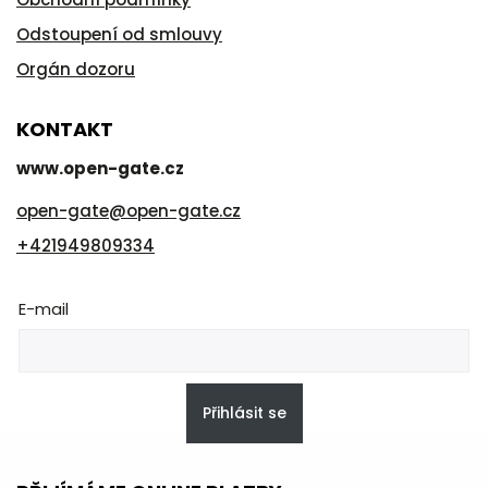
Odstoupení od smlouvy
Orgán dozoru
KONTAKT
www.open-gate.cz
open-gate
@
open-gate.cz
+421949809334
E-mail
Přihlásit se