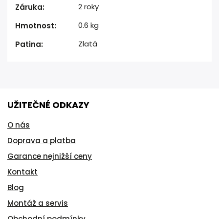
2 roky
Záruka
:
0.6 kg
Hmotnost
:
Zlatá
Patina
:
UŽITEČNÉ ODKAZY
O nás
Doprava a platba
Garance nejnižší ceny
Kontakt
Blog
Montáž a servis
Obchodní podmínky