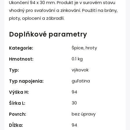
Ukončení 94 x 30 mm. Produkt je v surovém stavu
vhodný pro svařování a zinkování. Použití na brány,
ploty, oplocení a zábradlí.
Doplňkové parametry
Špice, hroty
Kategorie
:
0.1 kg
Hmotnost
:
výkovok
Typ
:
guľatina
Typ napojenia
:
94
Výška H
:
30
Šírka L
:
bez úpravy
Povrch
:
94
Dĺžka
: