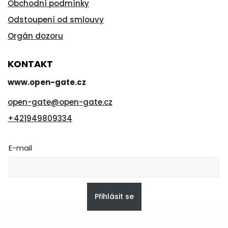
Obchodní podmínky
Odstoupení od smlouvy
Orgán dozoru
KONTAKT
www.open-gate.cz
open-gate
@
open-gate.cz
+421949809334
E-mail
Přihlásit se