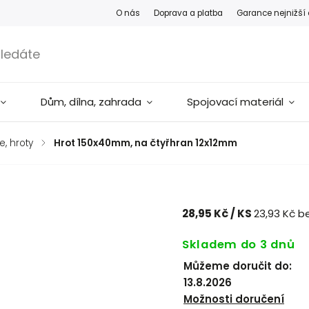
O nás
Doprava a platba
Garance nejnižší
Dům, dílna, zahrada
Spojovací materiál
e, hroty
/
Hrot 150x40mm, na čtyřhran 12x12mm
28,95 Kč
/ KS
23,93 Kč b
Skladem do 3 dnů
Můžeme doručit do:
13.8.2026
Možnosti doručení