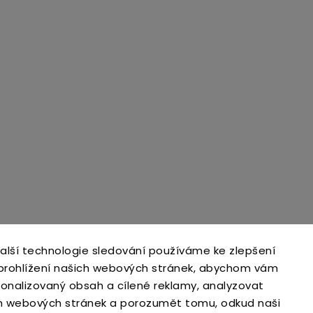
alší technologie sledování používáme ke zlepšení
 prohlížení našich webových stránek, abychom vám
open-gate.sk
montazpohonu.sk
sonalizovaný obsah a cílené reklamy, analyzovat
h webových stránek a porozumět tomu, odkud naši