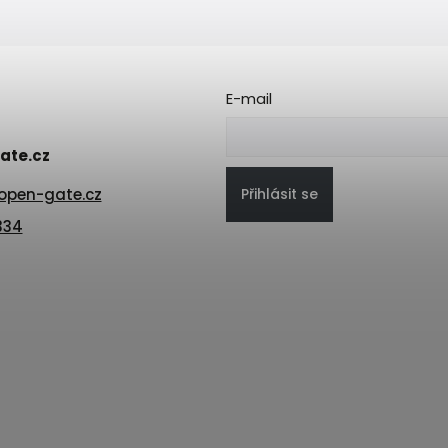
E-mail
ate.cz
Přihlásit se
open-gate.cz
334