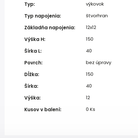
výkovok
Typ
:
štvorhran
Typ napojenia
:
12x12
Základňa napojenia
:
150
Výška H
:
40
Šírka L
:
bez úpravy
Povrch
:
150
Dĺžka
:
40
Šírka
:
12
Výška
:
0 Ks
Kusov v balení
: