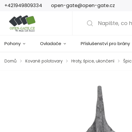
+421949809334
open-gate@open-gate.cz
Pohony
Ovladače
Příslušenství pro brány
Domů
/
Kované polotovary
/
Hroty, špice, ukončení
/
Špic