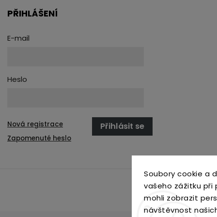
PŘIHLÁŠENÍ
E-mail
Heslo
Nová registrace
Přihlásit se
Zapomenuté heslo
Soubory cookie a d
vašeho zážitku při
mohli zobrazit per
návštěvnost našic