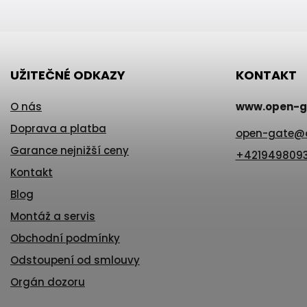
UŽITEČNÉ ODKAZY
KONTAKT
O nás
www.open-g
Doprava a platba
open-gate
@
Garance nejnižší ceny
+421949809
Kontakt
Blog
Montáž a servis
Obchodní podmínky
Odstoupení od smlouvy
Orgán dozoru