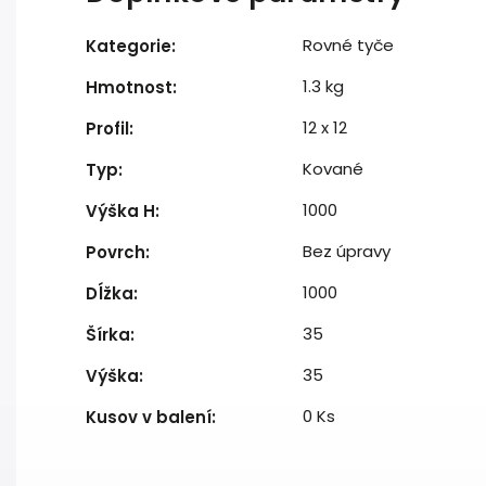
Rovné tyče
Kategorie
:
1.3 kg
Hmotnost
:
12 x 12
Profil
:
Kované
Typ
:
1000
Výška H
:
Bez úpravy
Povrch
:
1000
Dĺžka
:
35
Šírka
:
35
Výška
:
0 Ks
Kusov v balení
: