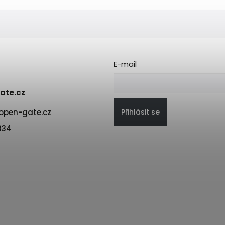
E-mail
ate.cz
Přihlásit se
open-gate.cz
334