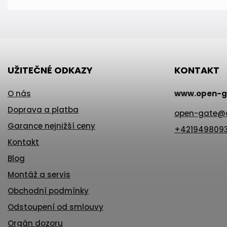
UŽITEČNÉ ODKAZY
KONTAKT
O nás
www.open-g
Doprava a platba
open-gate
@
Garance nejnižší ceny
+421949809
Kontakt
Blog
Montáž a servis
Obchodní podmínky
Odstoupení od smlouvy
Orgán dozoru