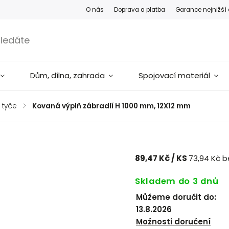
O nás
Doprava a platba
Garance nejnižší
Dům, dílna, zahrada
Spojovací materiál
 tyče
/
Kovaná výplň zábradlí H 1000 mm, 12X12 mm
89,47 Kč
/ KS
73,94 Kč 
Skladem do 3 dnů
Můžeme doručit do:
13.8.2026
Možnosti doručení