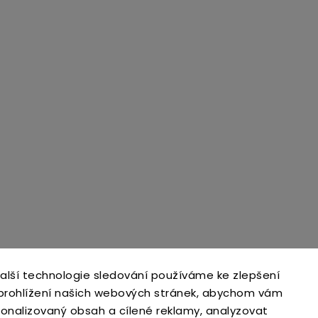
alší technologie sledování používáme ke zlepšení
 prohlížení našich webových stránek, abychom vám
open-gate.sk
montazpohonu.sk
sonalizovaný obsah a cílené reklamy, analyzovat