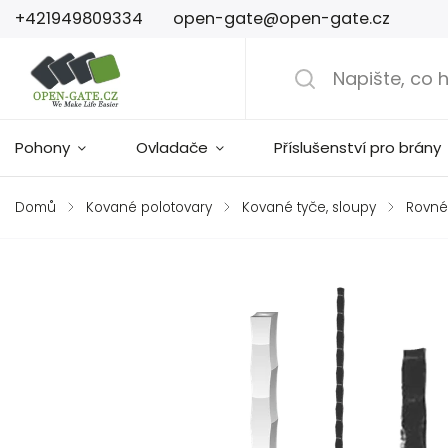
+421949809334
open-gate@open-gate.cz
Pohony
Ovladače
Příslušenství pro brány
Domů
/
Kované polotovary
/
Kované tyče, sloupy
/
Rovné