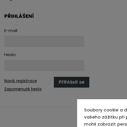
PŘIHLÁŠENÍ
E-mail
Heslo
Nová registrace
Přihlásit se
Zapomenuté heslo
Soubory cookie a d
vašeho zážitku při
mohli zobrazit per