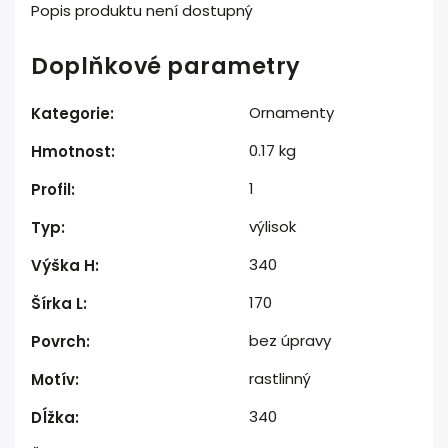
Popis produktu není dostupný
Doplňkové parametry
Ornamenty
Kategorie
:
0.17 kg
Hmotnost
:
1
Profil
:
výlisok
Typ
:
340
Výška H
:
170
Šírka L
:
bez úpravy
Povrch
:
rastlinný
Motív
:
340
Dĺžka
: