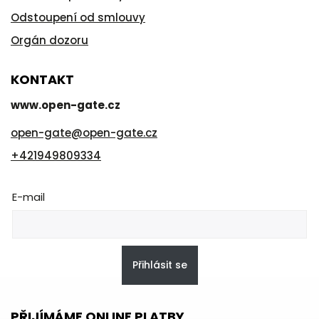
Odstoupení od smlouvy
Orgán dozoru
KONTAKT
www.open-gate.cz
open-gate
@
open-gate.cz
+421949809334
E-mail
Přihlásit se
PŘIJÍMÁME ONLINE PLATBY