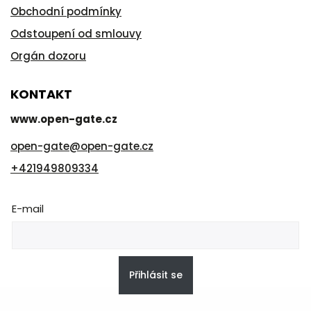
Obchodní podmínky
Odstoupení od smlouvy
Orgán dozoru
KONTAKT
www.open-gate.cz
open-gate
@
open-gate.cz
+421949809334
E-mail
Přihlásit se