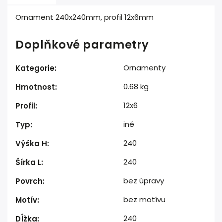
Ornament 240x240mm, profil 12x6mm
Doplňkové parametry
Ornamenty
Kategorie
:
0.68 kg
Hmotnost
:
12x6
Profil
:
iné
Typ
:
240
Výška H
:
240
Šírka L
:
bez úpravy
Povrch
:
bez motívu
Motív
:
240
Dĺžka
: