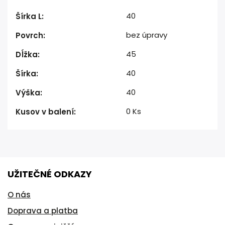
40
Šírka L
:
bez úpravy
Povrch
:
45
Dĺžka
:
40
Šírka
:
40
Výška
:
0 Ks
Kusov v balení
:
UŽITEČNÉ ODKAZY
O nás
Doprava a platba