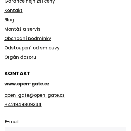
Garance nejnižší ceny
Kontakt
Blog
Montáž a servis
Obchodní podmínky
Odstoupení od smlouvy
Orgán dozoru
KONTAKT
www.open-gate.cz
open-gate
@
open-gate.cz
+421949809334
E-mail