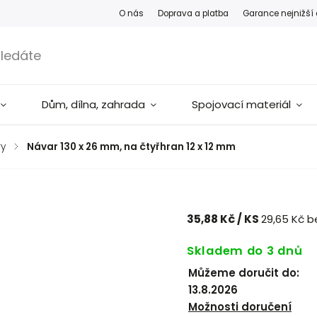
O nás
Doprava a platba
Garance nejnižší
Dům, dílna, zahrada
Spojovací materiál
ry
/
Návar 130 x 26 mm, na čtyřhran 12 x 12 mm
35,88 Kč
/ KS
29,65 Kč b
Skladem do 3 dnů
Můžeme doručit do:
13.8.2026
Možnosti doručení