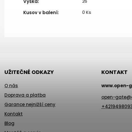
26
Výška
:
0 Ks
Kusov v balení
:
UŽITEČNÉ ODKAZY
KONTAKT
O nás
www.open-g
Doprava a platba
open-gate
@
Garance nejnižší ceny
+421949809
Kontakt
Blog