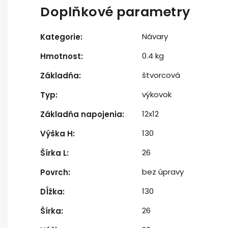
Doplňkové parametry
Návary
Kategorie
:
0.4 kg
Hmotnost
:
štvorcová
Základňa
:
výkovok
Typ
:
12x12
Základňa napojenia
:
130
Výška H
:
26
Šírka L
:
bez úpravy
Povrch
:
130
Dĺžka
:
26
Šírka
: