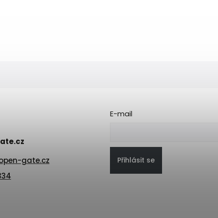
E-mail
ate.cz
Přihlásit se
open-gate.cz
334