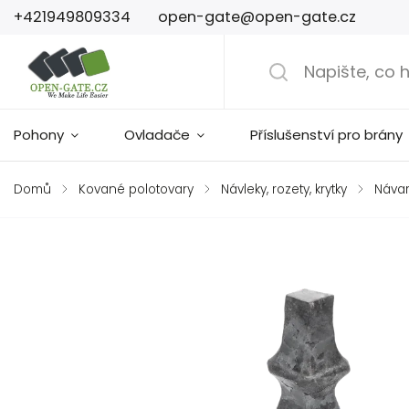
+421949809334
open-gate@open-gate.cz
Pohony
Ovladače
Příslušenství pro brány
Domů
/
Kované polotovary
/
Návleky, rozety, krytky
/
Náva