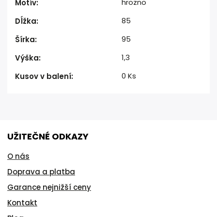
hrozno
Motív
:
85
Dĺžka
:
95
Šírka
:
1,3
Výška
:
0 Ks
Kusov v balení
:
UŽITEČNÉ ODKAZY
O nás
Doprava a platba
Garance nejnižší ceny
Kontakt