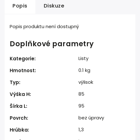
Popis
Diskuze
Popis produktu není dostupný
Doplňkové parametry
Listy
Kategorie
:
0.1 kg
Hmotnost
:
výlisok
Typ
:
85
Výška H
:
95
Šírka L
:
bez úpravy
Povrch
:
1,3
Hrúbka
: