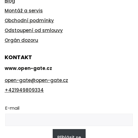
Blog
Montáž a servis
Obchodní podmínky
Odstoupení od smlouvy
Orgán dozoru
KONTAKT
www.open-gate.cz
open-gate
@
open-gate.cz
+421949809334
E-mail
Přihlásit se