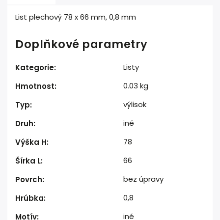
List plechový 78 x 66 mm, 0,8 mm
Doplňkové parametry
Listy
Kategorie
:
0.03 kg
Hmotnost
:
výlisok
Typ
:
iné
Druh
:
78
Výška H
:
66
Šírka L
:
bez úpravy
Povrch
:
0,8
Hrúbka
:
iné
Motív
: