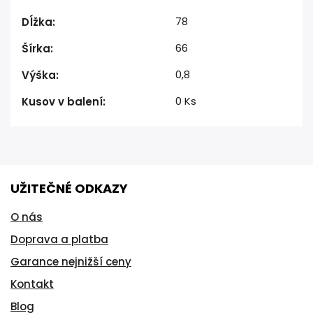
78
Dĺžka
:
66
Šírka
:
0,8
Výška
:
0 Ks
Kusov v balení
:
UŽITEČNÉ ODKAZY
O nás
Doprava a platba
Garance nejnižší ceny
Kontakt
Blog