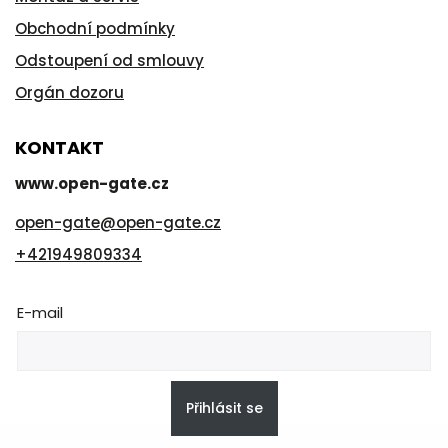
Obchodní podmínky
Odstoupení od smlouvy
Orgán dozoru
KONTAKT
www.open-gate.cz
open-gate
@
open-gate.cz
+421949809334
E-mail
Přihlásit se