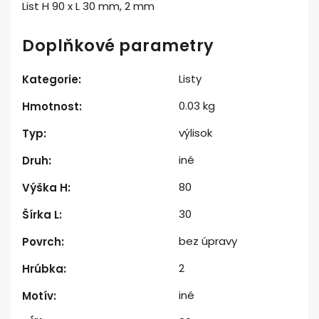
List H 90 x L 30 mm, 2 mm
Doplňkové parametry
Listy
Kategorie
:
0.03 kg
Hmotnost
:
výlisok
Typ
:
iné
Druh
:
80
Výška H
:
30
Šírka L
:
bez úpravy
Povrch
:
2
Hrúbka
:
iné
Motív
: