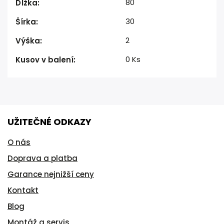
80
Dĺžka
:
30
Šírka
:
2
Výška
:
0 Ks
Kusov v balení
:
UŽITEČNÉ ODKAZY
O nás
Doprava a platba
Garance nejnižší ceny
Kontakt
Blog
Montáž a servis