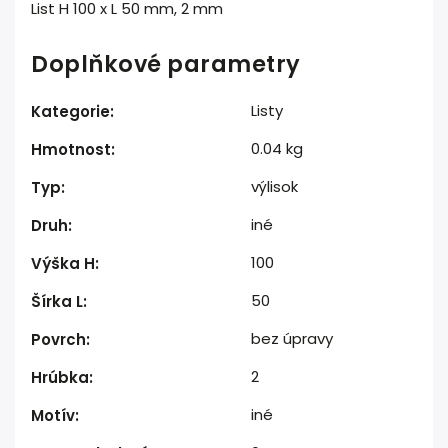
List H 100 x L 50 mm, 2 mm
Doplňkové parametry
Listy
Kategorie
:
0.04 kg
Hmotnost
:
výlisok
Typ
:
iné
Druh
:
100
Výška H
:
50
Šírka L
:
bez úpravy
Povrch
:
2
Hrúbka
:
iné
Motív
: