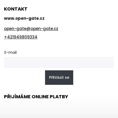
KONTAKT
www.open-gate.cz
open-gate
@
open-gate.cz
+421949809334
E-mail
Přihlásit se
PŘIJÍMÁME ONLINE PLATBY