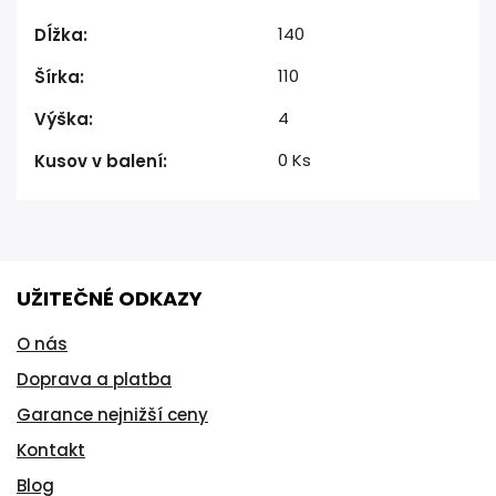
140
Dĺžka
:
110
Šírka
:
4
Výška
:
0 Ks
Kusov v balení
:
UŽITEČNÉ ODKAZY
O nás
Doprava a platba
Garance nejnižší ceny
Kontakt
Blog