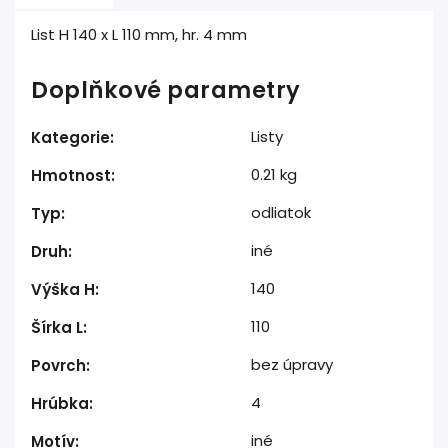
List H 140 x L 110 mm, hr. 4 mm
Doplňkové parametry
Listy
Kategorie
:
0.21 kg
Hmotnost
:
odliatok
Typ
:
iné
Druh
:
140
Výška H
:
110
Šírka L
:
bez úpravy
Povrch
:
4
Hrúbka
:
iné
Motív
: