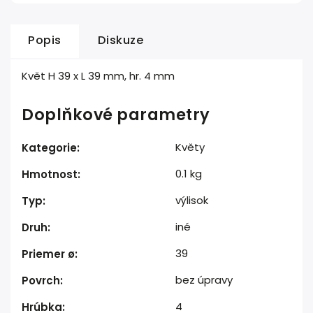
Popis
Diskuze
Květ H 39 x L 39 mm, hr. 4 mm
Doplňkové parametry
Květy
Kategorie
:
0.1 kg
Hmotnost
:
výlisok
Typ
:
iné
Druh
:
39
Priemer ø
:
bez úpravy
Povrch
:
4
Hrúbka
: