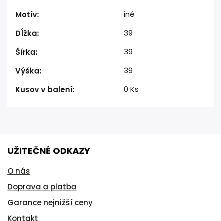
iné
Motív
:
39
Dĺžka
:
39
Šírka
:
39
Výška
:
0 Ks
Kusov v balení
:
UŽITEČNÉ ODKAZY
O nás
Doprava a platba
Garance nejnižší ceny
Kontakt