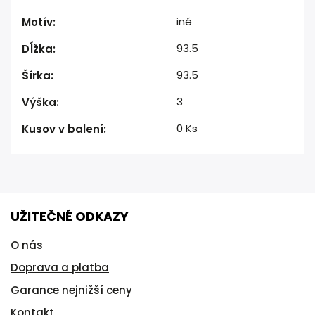
iné
Motív
:
93.5
Dĺžka
:
93.5
Šírka
:
3
Výška
:
0 Ks
Kusov v balení
:
UŽITEČNÉ ODKAZY
O nás
Doprava a platba
Garance nejnižší ceny
Kontakt