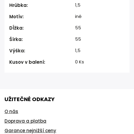
1,5
Hrúbka
:
iné
Motív
:
55
Dĺžka
:
55
Šírka
:
1,5
Výška
:
0 Ks
Kusov v balení
:
UŽITEČNÉ ODKAZY
O nás
Doprava a platba
Garance nejnižší ceny