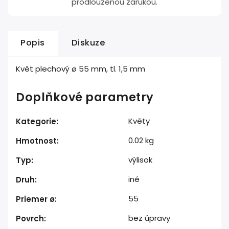
prodlouženou zárukou.
Popis
Diskuze
Květ plechový ø 55 mm, tl. 1,5 mm
Doplňkové parametry
Květy
Kategorie
:
0.02 kg
Hmotnost
:
výlisok
Typ
:
iné
Druh
:
55
Priemer ø
:
bez úpravy
Povrch
: