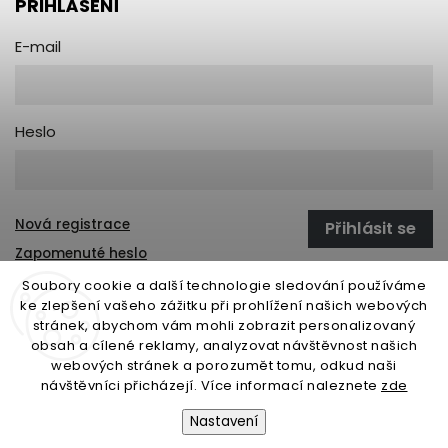
PŘIHLÁŠENÍ
E-mail
Heslo
Nová registrace
Přihlásit se
Zapomenuté heslo
Soubory cookie a další technologie sledování používáme
ke zlepšení vašeho zážitku při prohlížení našich webových
stránek, abychom vám mohli zobrazit personalizovaný
open-gate.sk
montazpohonu.sk
obsah a cílené reklamy, analyzovat návštěvnost našich
webových stránek a porozumět tomu, odkud naši
návštěvníci přicházejí. Více informací naleznete
zde
Nastavení