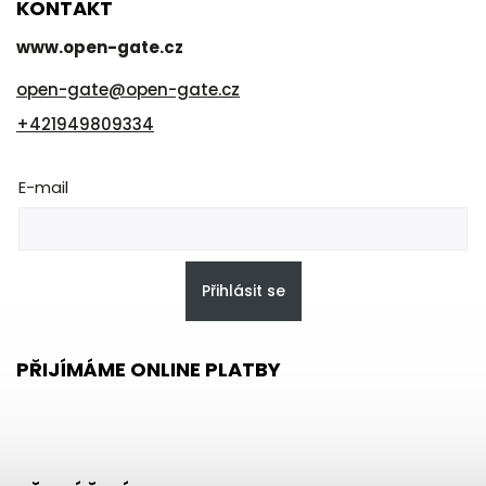
KONTAKT
www.open-gate.cz
open-gate
@
open-gate.cz
+421949809334
E-mail
Přihlásit se
PŘIJÍMÁME ONLINE PLATBY