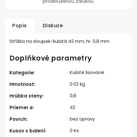
prodlouženou zárukou.
Popis
Diskuze
Stříška na sloupek-kulatá 42 mm, hr. 0,8 mm
Doplňkové parametry
Kulaté lisované
Kategorie
:
0.02 kg
Hmotnost
:
0,8
Hrúbka steny
:
42
Priemer ø
:
bez úpravy
Povrch
:
0 Ks
Kusov v balení
: