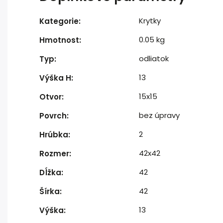
Krytky
Kategorie
:
0.05 kg
Hmotnost
:
odliatok
Typ
:
13
Výška H
:
15x15
Otvor
:
bez úpravy
Povrch
:
2
Hrúbka
:
42x42
Rozmer
:
42
Dĺžka
:
42
Šírka
:
13
Výška
: