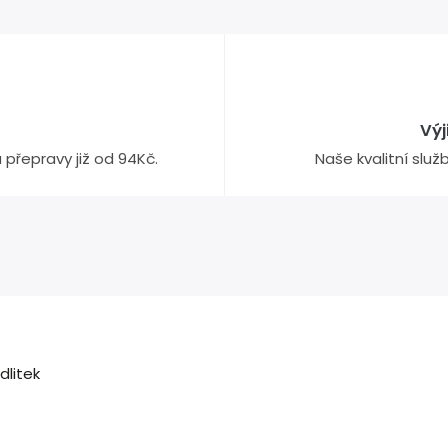
Vý
přepravy již od 94Kč.
Naše kvalitní slu
litek