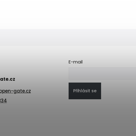
E-mail
ate.cz
Přihlásit se
open-gate.cz
334