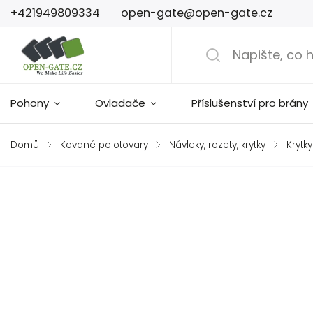
+421949809334
open-gate@open-gate.cz
Pohony
Ovladače
Příslušenství pro brány
Domů
/
Kované polotovary
/
Návleky, rozety, krytky
/
Krytky