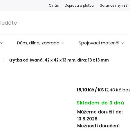
O nás
Doprava a platba
Garance nejnižší
Dům, dílna, zahrada
Spojovací materiál
/
Krytka odlévaná, 42 x 42 x 13 mm, díra: 13 x 13 mm
15,10 Kč
/ KS
12,48 Kč be
Skladem do 3 dnů
Můžeme doručit do:
13.8.2026
Možnosti doručení