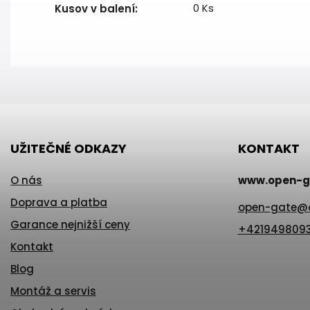
0 Ks
Kusov v balení
:
UŽITEČNÉ ODKAZY
KONTAKT
O nás
www.open-g
Doprava a platba
open-gate
@
Garance nejnižší ceny
+421949809
Kontakt
Blog
Montáž a servis