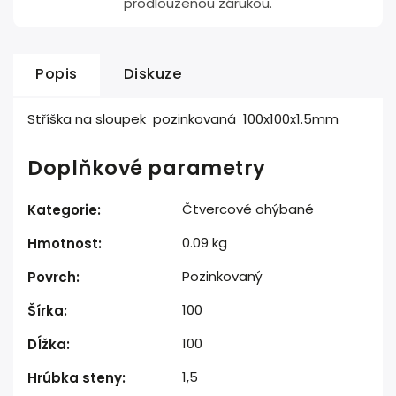
prodlouženou zárukou.
Popis
Diskuze
Stříška na sloupek pozinkovaná 100x100x1.5mm
Doplňkové parametry
Čtvercové ohýbané
Kategorie
:
0.09 kg
Hmotnost
:
Pozinkovaný
Povrch
:
100
Šírka
:
100
Dĺžka
:
1,5
Hrúbka steny
: