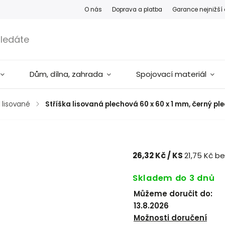
O nás
Doprava a platba
Garance nejnižší
Dům, dílna, zahrada
Spojovací materiál
 lisované
/
Stříška lisovaná plechová 60 x 60 x 1 mm, černý p
26,32 Kč
/ KS
21,75 Kč b
Skladem do 3 dnů
Můžeme doručit do:
13.8.2026
Možnosti doručení