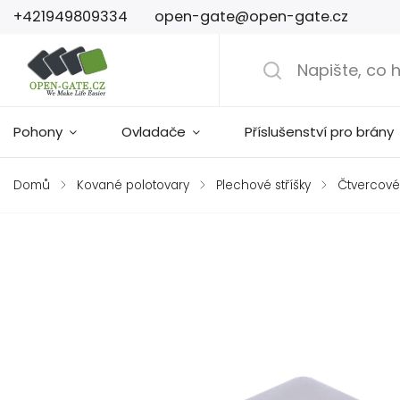
+421949809334
open-gate@open-gate.cz
Pohony
Ovladače
Příslušenství pro brány
Domů
/
Kované polotovary
/
Plechové stříšky
/
Čtvercové