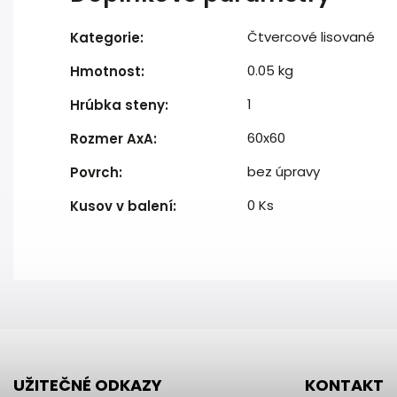
Čtvercové lisované
Kategorie
:
0.05 kg
Hmotnost
:
1
Hrúbka steny
:
60x60
Rozmer AxA
:
bez úpravy
Povrch
:
0 Ks
Kusov v balení
:
UŽITEČNÉ ODKAZY
KONTAKT