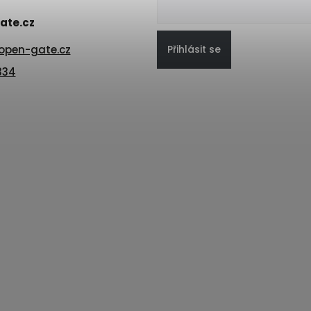
ate.cz
Přihlásit se
open-gate.cz
334