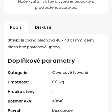
Naše kvalitní služby a vybrané produkty s
prodlouženou zárukou.
Popis
Diskuze
Stříška lisovaná plechová 40 x 40 x 1 mm, černý
plech bez povrchové úpravy
Doplňkové parametry
Čtvercové lisované
Kategorie
:
0.01 kg
Hmotnost
:
1
Hrúbka steny
:
40x40
Rozmer AxA
:
bez úpravy
Povrch
: