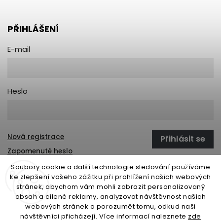
PŘIHLÁŠENÍ
E-mail
Heslo
Nová registrace
Přihlásit se
Zapomenuté heslo
Soubory cookie a další technologie sledování používáme
ke zlepšení vašeho zážitku při prohlížení našich webových
stránek, abychom vám mohli zobrazit personalizovaný
open-gate.sk
montazpohonu.sk
obsah a cílené reklamy, analyzovat návštěvnost našich
webových stránek a porozumět tomu, odkud naši
návštěvníci přicházejí. Více informací naleznete
zde