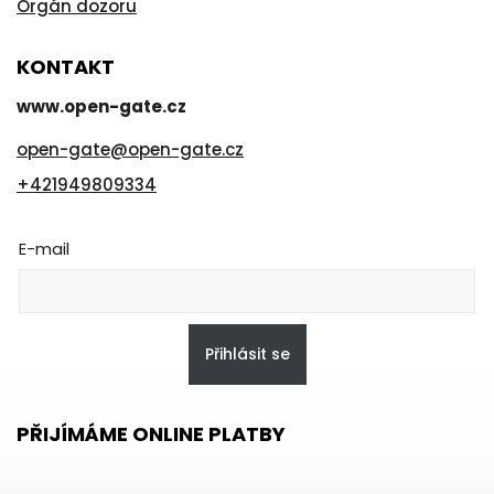
Orgán dozoru
KONTAKT
www.open-gate.cz
open-gate
@
open-gate.cz
+421949809334
E-mail
Přihlásit se
PŘIJÍMÁME ONLINE PLATBY